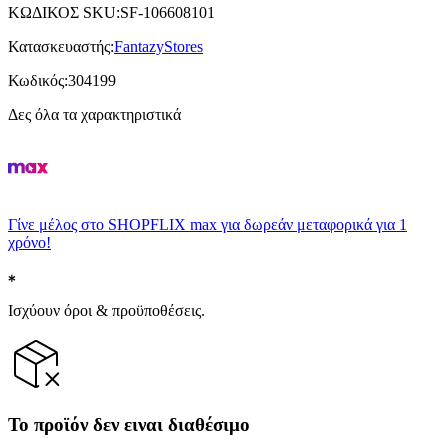
ΚΩΔΙΚΟΣ SKU
:
SF-106608101
Κατασκευαστής
:
FantazyStores
Κωδικός
:
304199
Δες όλα τα χαρακτηριστικά
Γίνε μέλος στο SHOPFLIX max για δωρεάν μεταφορικά για 1
χρόνο!
Ισχύουν όροι & προϋποθέσεις.
Το προϊόν δεν ειναι διαθέσιμο