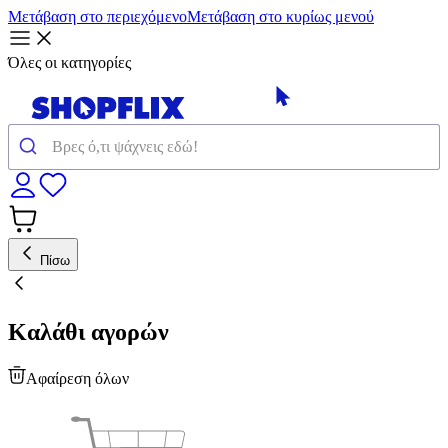
Μετάβαση στο περιεχόμενο
Μετάβαση στο κυρίως μενού
Όλες οι κατηγορίες
Πίσω
Καλάθι αγορών
Αφαίρεση όλων