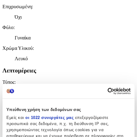
Επιχρυσωμένη
:
Όχι
Φύλο
:
Γυναίκα
Χρώμα Υλικού
:
Λευκό
Λεπτομέρειες
Τύπος
:
Σώματος
Χαρακτηριστικά
Υπεύθυνη χρήση των δεδομένων σας
Εμείς και
οι 1022 συνεργάτες μας
επεξεργαζόμαστε
+
προσωπικά σας δεδομένα, π.χ. τη διεύθυνση IP σας,
χρησιμοποιώντας τεχνολογία όπως cookies για να
Χαρακτηριστικά
αποθηκεύουμε και να έχουμε πρόσβαση σε πληροφορίες στη