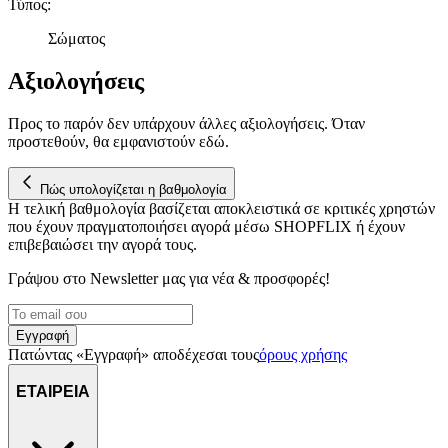
Τύπος
:
αναλύουμε την κυκλοφορία μας. Εμείς και οι 1022 συνεργάτες
μας επεξεργαζόμαστε προσωπικά σας δεδομένα, π.χ. τη
Σώματος
διεύθυνση IP σας, χρησιμοποιώντας τεχνολογία όπως cookies
για να αποθηκεύουμε και να έχουμε πρόσβαση σε πληροφορίες
Αξιολογήσεις
στη συσκευή σας, με σκοπό την προβολή εξατομικευμένων
διαφημίσεων και περιεχομένου, τις μετρήσεις σχετικά με
Προς το παρόν δεν υπάρχουν άλλες αξιολογήσεις. Όταν
διαφημίσεις και περιεχόμενο, την καλύτερη εικόνα του κοινού
προστεθούν, θα εμφανιστούν εδώ.
μας και την ανάπτυξη προϊόντων. Επίσης, κοινοποιούμε
πληροφορίες σχετικά με την από μέρους σας χρήση της
Πώς υπολογίζεται η βαθμολογία
τοποθεσίας μας στους συνεργάτες μέσων κοινωνικής
Η τελική βαθμολογία βασίζεται αποκλειστικά σε κριτικές χρηστών
δικτύωσης, διαφημίσεων και ανάλυσης.
που έχουν πραγματοποιήσει αγορά μέσω SHOPFLIX ή έχουν
επιβεβαιώσει την αγορά τους.
Γράψου στο Νewsletter μας για νέα & προσφορές!
Εγγραφή
Πατώντας «Εγγραφή» αποδέχεσαι τους
όρους χρήσης
ΕΤΑΙΡΕΙΑ