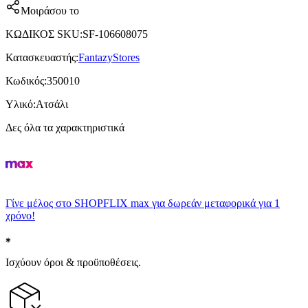
Μοιράσου το
ΚΩΔΙΚΟΣ SKU
:
SF-106608075
Κατασκευαστής
:
FantazyStores
Κωδικός
:
350010
Υλικό
:
Ατσάλι
Δες όλα τα χαρακτηριστικά
Γίνε μέλος στο SHOPFLIX max για δωρεάν μεταφορικά για 1
χρόνο!
Ισχύουν όροι & προϋποθέσεις.