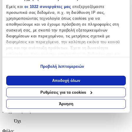
Χαρακτηριστικά
Εμείς και
οι 1022 συνεργάτες μας
επεξεργαζόμαστε
προσωπικά σας δεδομένα, π.χ. τη διεύθυνση IP σας,
+
χρησιμοποιώντας τεχνολογία όπως cookies για να
Χαρακτηριστικά
αποθηκεύουμε και να έχουμε πρόσβαση σε πληροφορίες στη
συσκευή σας, με σκοπό την προβολή εξατομικευμένων
διαφημίσεων και περιεχομένου, τις μετρήσεις σχετικά με
Κατασκευαστής
:
διαφημίσεις και περιεχόμενο, την καλύτερη εικόνα του κοινού
FantazyStores
μας και την ανάπτυξη προϊόντων. Έχετε τη δυνατότητα
επιλογής ως προς το ποιος χρησιμοποιεί τα δεδομένα σας και
Βασικά Χαρακτηριστικά
για ποιους σκοπούς.
Προβολή λεπτομερειών
Υλικό
:
Εάν μας επιτρέπετε, θα θέλαμε επίσης:
Να συλλέξουμε πληροφορίες σχετικά με τη γεωγραφική
Ατσάλι
Αποδοχή όλων
σας τοποθεσία, οι οποίες μπορεί να είναι ακριβείς σε
απόσταση μερικών μέτρων
Δίχρωμη
:
Ρυθμίσεις για τα cookies
Να αναγνωρίσουμε τη συσκευή σας σαρώνοντας ενεργά
Όχι
για συγκεκριμένα χαρακτηριστικά (δακτυλικό αποτύπωμα)
Άρνηση
Μάθετε περισσότερα σχετικά με τον τρόπο επεξεργασίας των
Επιχρυσωμένη
:
προσωπικών σας δεδομένων και καθορίστε τις προτιμήσεις σας
στην
ενότητα “Λεπτομέρειες”
. Μπορείτε να αλλάξετε ή να
Όχι
ανακαλέσετε τη συγκατάθεσή σας ανά πάσα στιγμή από τη
Φύλο
: