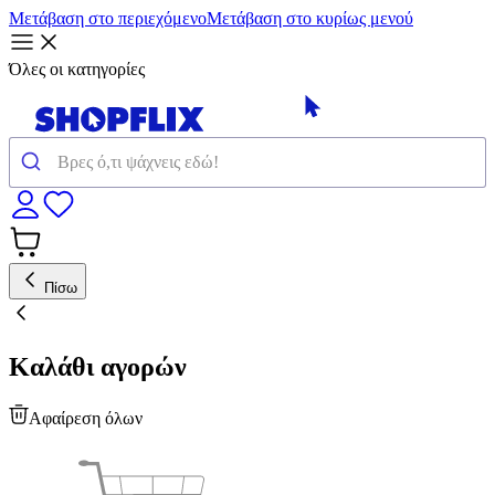
Μετάβαση στο περιεχόμενο
Μετάβαση στο κυρίως μενού
Όλες οι κατηγορίες
Πίσω
Καλάθι αγορών
Αφαίρεση όλων