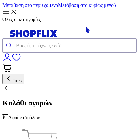
Μετάβαση στο περιεχόμενο
Μετάβαση στο κυρίως μενού
Όλες οι κατηγορίες
Πίσω
Καλάθι αγορών
Αφαίρεση όλων