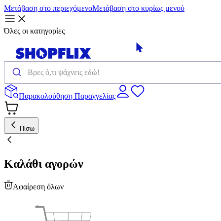
Μετάβαση στο περιεχόμενο
Μετάβαση στο κυρίως μενού
Όλες οι κατηγορίες
Παρακολούθηση Παραγγελίας
Πίσω
Καλάθι αγορών
Αφαίρεση όλων