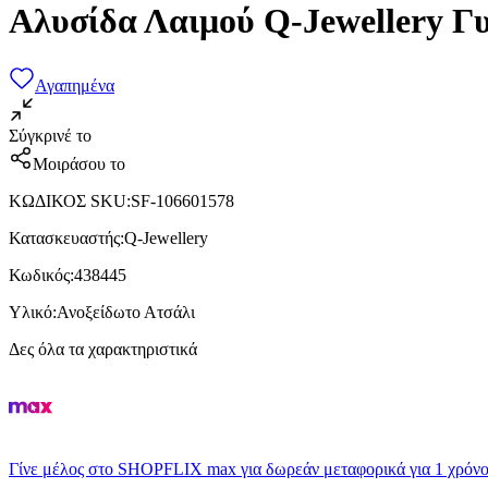
Αλυσίδα Λαιμού Q-Jewellery Γ
Αγαπημένα
Σύγκρινέ το
Μοιράσου το
ΚΩΔΙΚΟΣ SKU
:
SF-106601578
Κατασκευαστής
:
Q-Jewellery
Κωδικός
:
438445
Υλικό
:
Ανοξείδωτο Ατσάλι
Δες όλα τα χαρακτηριστικά
Γίνε μέλος στο SHOPFLIX max για δωρεάν μεταφορικά για 1 χρόνο