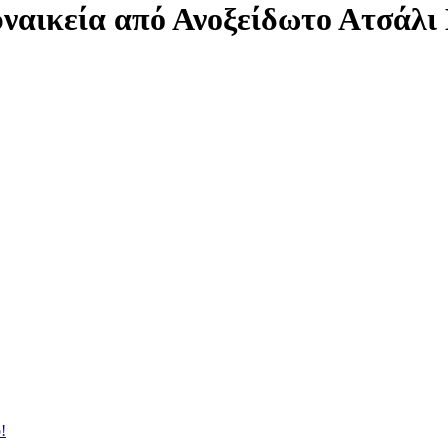
υναικεία από Ανοξείδωτο Ατσάλι
!