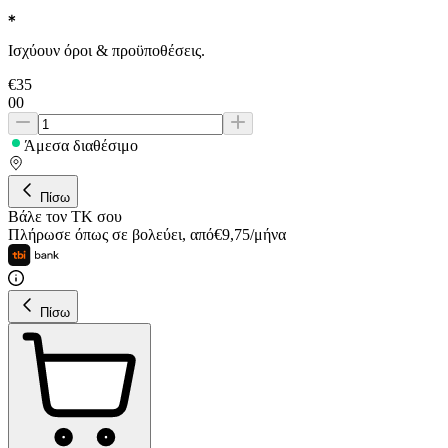
Ισχύουν όροι & προϋποθέσεις.
€
35
00
Άμεσα διαθέσιμο
Πίσω
Βάλε τον ΤΚ σου
Πλήρωσε όπως σε βολεύει
,
από
€
9,75
/
μήνα
Πίσω