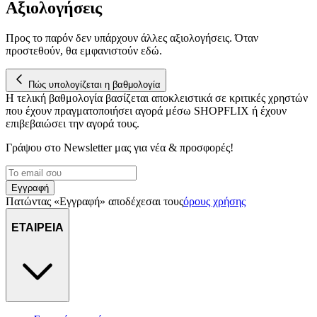
Αξιολογήσεις
διεύθυνση IP σας, χρησιμοποιώντας τεχνολογία όπως cookies
για να αποθηκεύουμε και να έχουμε πρόσβαση σε πληροφορίες
στη συσκευή σας, με σκοπό την προβολή εξατομικευμένων
Προς το παρόν δεν υπάρχουν άλλες αξιολογήσεις. Όταν
διαφημίσεων και περιεχομένου, τις μετρήσεις σχετικά με
προστεθούν, θα εμφανιστούν εδώ.
διαφημίσεις και περιεχόμενο, την καλύτερη εικόνα του κοινού
μας και την ανάπτυξη προϊόντων. Επίσης, κοινοποιούμε
Πώς υπολογίζεται η βαθμολογία
πληροφορίες σχετικά με την από μέρους σας χρήση της
Η τελική βαθμολογία βασίζεται αποκλειστικά σε κριτικές χρηστών
τοποθεσίας μας στους συνεργάτες μέσων κοινωνικής
που έχουν πραγματοποιήσει αγορά μέσω SHOPFLIX ή έχουν
δικτύωσης, διαφημίσεων και ανάλυσης.
επιβεβαιώσει την αγορά τους.
Γράψου στο Νewsletter μας για νέα & προσφορές!
Εγγραφή
Πατώντας «Εγγραφή» αποδέχεσαι τους
όρους χρήσης
ΕΤΑΙΡΕΙΑ