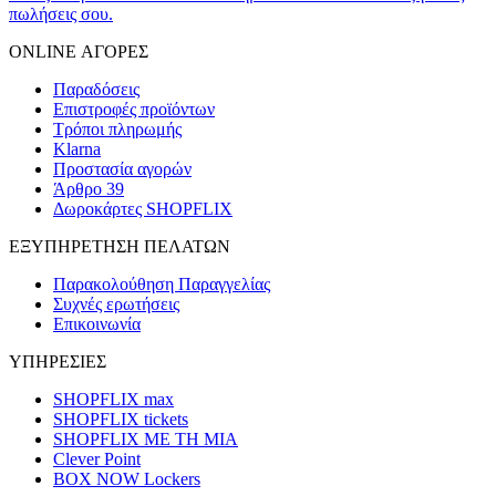
πωλήσεις σου.
ONLINE ΑΓΟΡΕΣ
Παραδόσεις
Επιστροφές προϊόντων
Τρόποι πληρωμής
Klarna
Προστασία αγορών
Άρθρο 39
Δωροκάρτες SHOPFLIX
ΕΞΥΠΗΡΕΤΗΣΗ ΠΕΛΑΤΩΝ
Παρακολούθηση Παραγγελίας
Συχνές ερωτήσεις
Επικοινωνία
ΥΠΗΡΕΣΙΕΣ
SHOPFLIX max
SHOPFLIX tickets
SHOPFLIX ΜΕ ΤΗ ΜΙΑ
Clever Point
BOX NOW Lockers