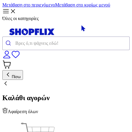
Μετάβαση στο περιεχόμενο
Μετάβαση στο κυρίως μενού
Όλες οι κατηγορίες
Πίσω
Καλάθι αγορών
Αφαίρεση όλων