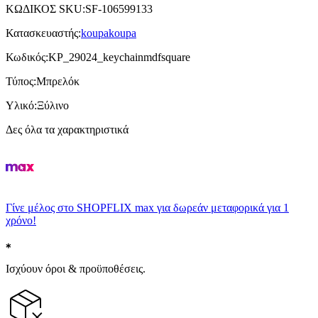
ΚΩΔΙΚΟΣ SKU
:
SF-106599133
Κατασκευαστής
:
koupakoupa
Κωδικός
:
KP_29024_keychainmdfsquare
Τύπος
:
Μπρελόκ
Υλικό
:
Ξύλινο
Δες όλα τα χαρακτηριστικά
Γίνε μέλος στο SHOPFLIX max για δωρεάν μεταφορικά για 1
χρόνο!
Ισχύουν όροι & προϋποθέσεις.