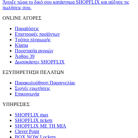
Άνοιξε τώρα το δικό σου κατάστημα SHOPFLIX και αύξησε τις
πωλήσεις σου.
ONLINE ΑΓΟΡΕΣ
Παραδόσεις
Επιστροφές προϊόντων
Τρόποι πληρωμής
Klarna
Προστασία αγορών
Άρθρο 39
Δωροκάρτες SHOPFLIX
ΕΞΥΠΗΡΕΤΗΣΗ ΠΕΛΑΤΩΝ
Παρακολούθηση Παραγγελίας
Συχνές ερωτήσεις
Επικοινωνία
ΥΠΗΡΕΣΙΕΣ
SHOPFLIX max
SHOPFLIX tickets
SHOPFLIX ΜΕ ΤΗ ΜΙΑ
Clever Point
BOX NOW Lockers