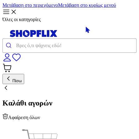
Μετάβαση στο περιεχόμενο
Μετάβαση στο κυρίως μενού
Όλες οι κατηγορίες
Πίσω
Καλάθι αγορών
Αφαίρεση όλων