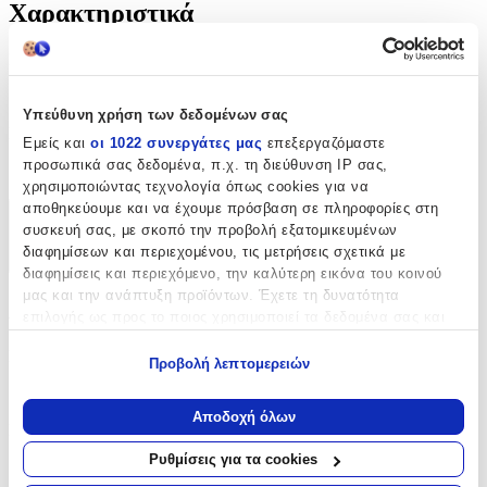
Χαρακτηριστικά
Κατασκευαστής
:
Biltwell
Υπεύθυνη χρήση των δεδομένων σας
Είδος
:
Εμείς και
οι 1022 συνεργάτες μας
επεξεργαζόμαστε
προσωπικά σας δεδομένα, π.χ. τη διεύθυνση IP σας,
Υφασμάτινα Σήματα
χρησιμοποιώντας τεχνολογία όπως cookies για να
αποθηκεύουμε και να έχουμε πρόσβαση σε πληροφορίες στη
Χαρακτηριστικά
συσκευή σας, με σκοπό την προβολή εξατομικευμένων
διαφημίσεων και περιεχομένου, τις μετρήσεις σχετικά με
+
διαφημίσεις και περιεχόμενο, την καλύτερη εικόνα του κοινού
μας και την ανάπτυξη προϊόντων. Έχετε τη δυνατότητα
Χαρακτηριστικά
επιλογής ως προς το ποιος χρησιμοποιεί τα δεδομένα σας και
για ποιους σκοπούς.
Κατασκευαστής
:
Προβολή λεπτομερειών
Εάν μας επιτρέπετε, θα θέλαμε επίσης:
Biltwell
Να συλλέξουμε πληροφορίες σχετικά με τη γεωγραφική
Αποδοχή όλων
Είδος
:
σας τοποθεσία, οι οποίες μπορεί να είναι ακριβείς σε
απόσταση μερικών μέτρων
Ρυθμίσεις για τα cookies
Υφασμάτινα Σήματα
Να αναγνωρίσουμε τη συσκευή σας σαρώνοντας ενεργά