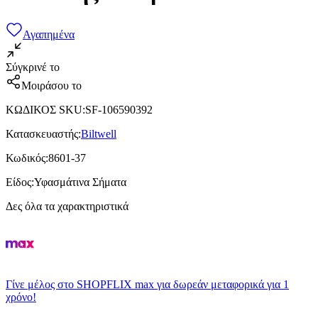
Αγαπημένα
Σύγκρινέ το
Μοιράσου το
ΚΩΔΙΚΟΣ SKU
:
SF-106590392
Κατασκευαστής
:
Biltwell
Κωδικός
:
8601-37
Είδος
:
Υφασμάτινα Σήματα
Δες όλα τα χαρακτηριστικά
Γίνε μέλος στο SHOPFLIX max για δωρεάν μεταφορικά για 1
χρόνο!