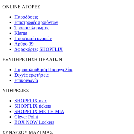
ONLINE ΑΓΟΡΕΣ
Παραδόσεις
Επιστροφές προϊόντων
Τρόποι πληρωμής
Klarna
Προστασία αγορών
Άρθρο 39
Δωροκάρτες SHOPFLIX
ΕΞΥΠΗΡΕΤΗΣΗ ΠΕΛΑΤΩΝ
Παρακολούθηση Παραγγελίας
Συχνές ερωτήσεις
Επικοινωνία
ΥΠΗΡΕΣΙΕΣ
SHOPFLIX max
SHOPFLIX tickets
SHOPFLIX ΜΕ ΤΗ ΜΙΑ
Clever Point
BOX NOW Lockers
ΣΥΝΔΕΣΟΥ ΜΑΖΙ ΜΑΣ