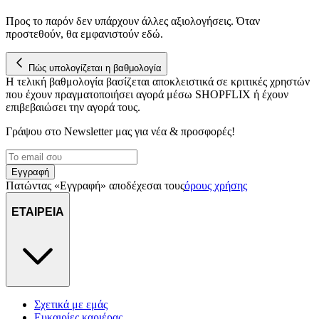
διεύθυνση IP σας, χρησιμοποιώντας τεχνολογία όπως cookies
για να αποθηκεύουμε και να έχουμε πρόσβαση σε πληροφορίες
Προς το παρόν δεν υπάρχουν άλλες αξιολογήσεις. Όταν
προστεθούν, θα εμφανιστούν εδώ.
στη συσκευή σας, με σκοπό την προβολή εξατομικευμένων
διαφημίσεων και περιεχομένου, τις μετρήσεις σχετικά με
διαφημίσεις και περιεχόμενο, την καλύτερη εικόνα του κοινού
Πώς υπολογίζεται η βαθμολογία
μας και την ανάπτυξη προϊόντων. Επίσης, κοινοποιούμε
Η τελική βαθμολογία βασίζεται αποκλειστικά σε κριτικές χρηστών
πληροφορίες σχετικά με την από μέρους σας χρήση της
που έχουν πραγματοποιήσει αγορά μέσω SHOPFLIX ή έχουν
τοποθεσίας μας στους συνεργάτες μέσων κοινωνικής
επιβεβαιώσει την αγορά τους.
δικτύωσης, διαφημίσεων και ανάλυσης.
Γράψου στο Νewsletter μας για νέα & προσφορές!
Εγγραφή
Πατώντας «Εγγραφή» αποδέχεσαι τους
όρους χρήσης
ΕΤΑΙΡΕΙΑ
Σχετικά με εμάς
Ευκαιρίες καριέρας