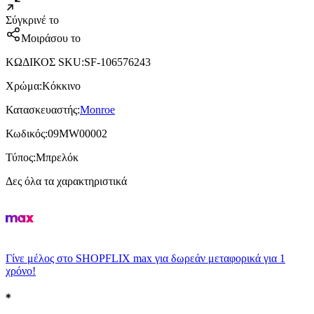
Σύγκρινέ το
Μοιράσου το
ΚΩΔΙΚΟΣ SKU
:
SF-106576243
Χρώμα
:
Κόκκινο
Κατασκευαστής
:
Monroe
Κωδικός
:
09MW00002
Τύπος
:
Μπρελόκ
Δες όλα τα χαρακτηριστικά
Γίνε μέλος στο SHOPFLIX max για δωρεάν μεταφορικά για 1
χρόνο!