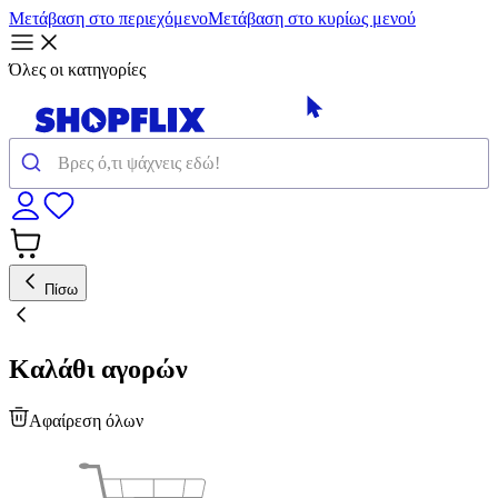
Μετάβαση στο περιεχόμενο
Μετάβαση στο κυρίως μενού
Όλες οι κατηγορίες
Πίσω
Καλάθι αγορών
Αφαίρεση όλων