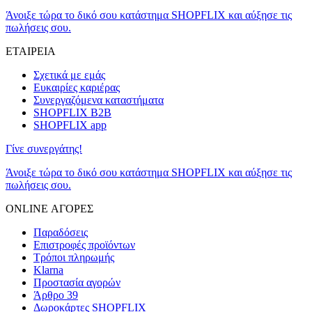
Άνοιξε τώρα το δικό σου κατάστημα SHOPFLIX και αύξησε τις
πωλήσεις σου.
ΕΤΑΙΡΕΙΑ
Σχετικά με εμάς
Ευκαιρίες καριέρας
Συνεργαζόμενα καταστήματα
SHOPFLIX B2B
SHOPFLIX app
Γίνε συνεργάτης!
Άνοιξε τώρα το δικό σου κατάστημα SHOPFLIX και αύξησε τις
πωλήσεις σου.
ONLINE ΑΓΟΡΕΣ
Παραδόσεις
Επιστροφές προϊόντων
Τρόποι πληρωμής
Klarna
Προστασία αγορών
Άρθρο 39
Δωροκάρτες SHOPFLIX