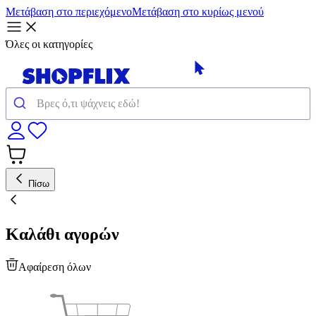
Μετάβαση στο περιεχόμενο
Μετάβαση στο κυρίως μενού
Όλες οι κατηγορίες
Πίσω
Καλάθι αγορών
Αφαίρεση όλων