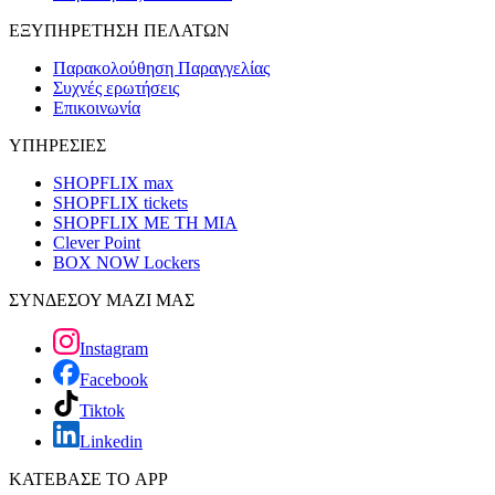
ΕΞΥΠΗΡΕΤΗΣΗ ΠΕΛΑΤΩΝ
Παρακολούθηση Παραγγελίας
Συχνές ερωτήσεις
Επικοινωνία
ΥΠΗΡΕΣΙΕΣ
SHOPFLIX max
SHOPFLIX tickets
SHOPFLIX ΜΕ ΤΗ ΜΙΑ
Clever Point
BOX NOW Lockers
ΣΥΝΔΕΣΟΥ ΜΑΖΙ ΜΑΣ
Instagram
Facebook
Tiktok
Linkedin
ΚΑΤΕΒΑΣΕ ΤΟ APP