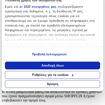
Υπεύθυνη χρήση των δεδομένων σας
Παραμάνες
Εμείς και
οι 1022 συνεργάτες μας
επεξεργαζόμαστε
προσωπικά σας δεδομένα, π.χ. τη διεύθυνση IP σας,
χρησιμοποιώντας τεχνολογία όπως cookies για να
Χαρακτηριστικά
αποθηκεύουμε και να έχουμε πρόσβαση σε πληροφορίες στη
+
συσκευή σας, με σκοπό την προβολή εξατομικευμένων
διαφημίσεων και περιεχομένου, τις μετρήσεις σχετικά με
Χαρακτηριστικά
διαφημίσεις και περιεχόμενο, την καλύτερη εικόνα του κοινού
μας και την ανάπτυξη προϊόντων. Έχετε τη δυνατότητα
Είδος
:
επιλογής ως προς το ποιος χρησιμοποιεί τα δεδομένα σας και
για ποιους σκοπούς.
Παραμάνες
Προβολή λεπτομερειών
Εάν μας επιτρέπετε, θα θέλαμε επίσης:
Αξιολογήσεις
Να συλλέξουμε πληροφορίες σχετικά με τη γεωγραφική
Αποδοχή όλων
σας τοποθεσία, οι οποίες μπορεί να είναι ακριβείς σε
Προς το παρόν δεν υπάρχουν άλλες αξιολογήσεις. Όταν
απόσταση μερικών μέτρων
Ρυθμίσεις για τα cookies
προστεθούν, θα εμφανιστούν εδώ.
Να αναγνωρίσουμε τη συσκευή σας σαρώνοντας ενεργά
για συγκεκριμένα χαρακτηριστικά (δακτυλικό αποτύπωμα)
Άρνηση
Πώς υπολογίζεται η βαθμολογία
Μάθετε περισσότερα σχετικά με τον τρόπο επεξεργασίας των
Η τελική βαθμολογία βασίζεται αποκλειστικά σε κριτικές χρηστών
προσωπικών σας δεδομένων και καθορίστε τις προτιμήσεις σας
που έχουν πραγματοποιήσει αγορά μέσω SHOPFLIX ή έχουν
στην
ενότητα “Λεπτομέρειες”
. Μπορείτε να αλλάξετε ή να
επιβεβαιώσει την αγορά τους.
ανακαλέσετε τη συγκατάθεσή σας ανά πάσα στιγμή από τη