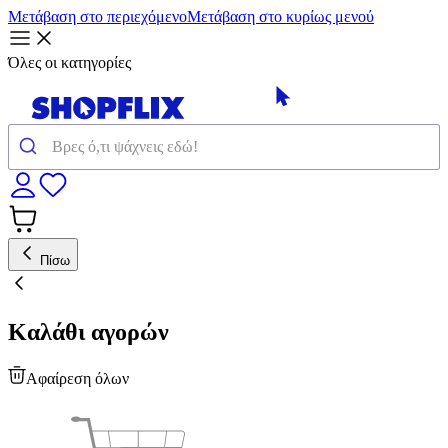
Μετάβαση στο περιεχόμενο
Μετάβαση στο κυρίως μενού
Όλες οι κατηγορίες
Πίσω
Καλάθι αγορών
Αφαίρεση όλων