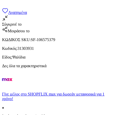
Αγαπημένα
Σύγκρινέ το
Μοιράσου το
ΚΩΔΙΚΟΣ SKU
:
SF-106575379
Κωδικός
:
31303931
Είδος
:
Ψαλίδια
Δες όλα τα χαρακτηριστικά
Γίνε μέλος στο SHOPFLIX max για δωρεάν μεταφορικά για 1
χρόνο!