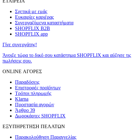
ΕΤΑΙΡΕΙΑ
Σχετικά με εμάς
Ευκαιρίες καριέρας
Συνεργαζόμενα καταστήματα
SHOPFLIX B2B
SHOPFLIX app
Γίνε συνεργάτης!
Άνοιξε τώρα το δικό σου κατάστημα SHOPFLIX και αύξησε τις
πωλήσεις σου.
ONLINE ΑΓΟΡΕΣ
Παραδόσεις
Επιστροφές προϊόντων
Τρόποι πληρωμής
Klarna
Προστασία αγορών
Άρθρο 39
Δωροκάρτες SHOPFLIX
ΕΞΥΠΗΡΕΤΗΣΗ ΠΕΛΑΤΩΝ
Παρακολούθηση Παραγγελίας