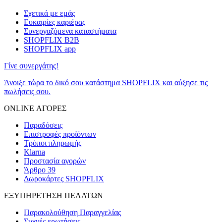
Σχετικά με εμάς
Ευκαιρίες καριέρας
Συνεργαζόμενα καταστήματα
SHOPFLIX B2B
SHOPFLIX app
Γίνε συνεργάτης!
Άνοιξε τώρα το δικό σου κατάστημα SHOPFLIX και αύξησε τις
πωλήσεις σου.
ONLINE ΑΓΟΡΕΣ
Παραδόσεις
Επιστροφές προϊόντων
Τρόποι πληρωμής
Klarna
Προστασία αγορών
Άρθρο 39
Δωροκάρτες SHOPFLIX
ΕΞΥΠΗΡΕΤΗΣΗ ΠΕΛΑΤΩΝ
Παρακολούθηση Παραγγελίας
Συχνές ερωτήσεις