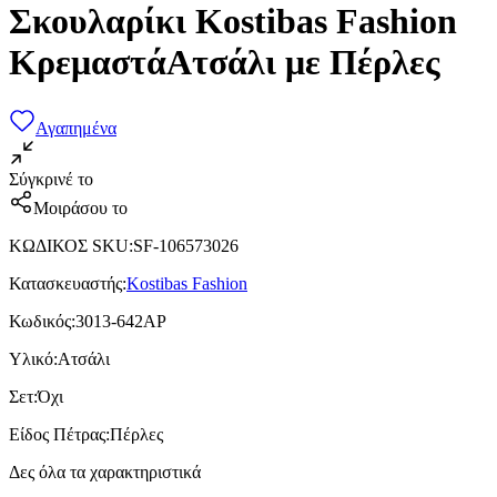
Σκουλαρίκι Kostibas Fashion
ΚρεμαστάΑτσάλι με Πέρλες
Αγαπημένα
Σύγκρινέ το
Μοιράσου το
ΚΩΔΙΚΟΣ SKU
:
SF-106573026
Κατασκευαστής
:
Kostibas Fashion
Κωδικός
:
3013-642AP
Υλικό
:
Ατσάλι
Σετ
:
Όχι
Είδος Πέτρας
:
Πέρλες
Δες όλα τα χαρακτηριστικά