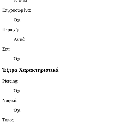
Ατσάλι
τοποθεσίας μας στους συνεργάτες μέσων κοινωνικής
δικτύωσης, διαφημίσεων και ανάλυσης.
Επιχρυσωμένα
:
Όχι
Περιοχή
:
Αυτιά
Σετ
:
Όχι
Έξτρα Χαρακτηριστικά
Piercing
:
Όχι
Νυφικά
:
Όχι
Τύπος
: