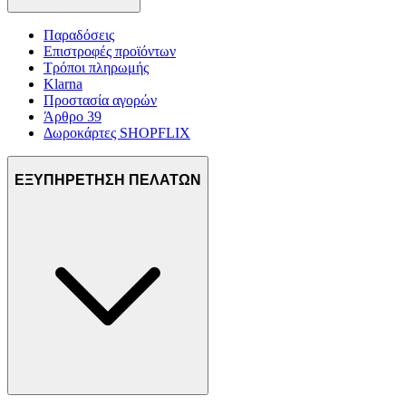
Παραδόσεις
Επιστροφές προϊόντων
Τρόποι πληρωμής
Klarna
Προστασία αγορών
Άρθρο 39
Δωροκάρτες SHOPFLIX
ΕΞΥΠΗΡΕΤΗΣΗ ΠΕΛΑΤΩΝ