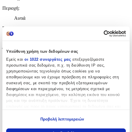
Περιοχή
:
Αυτιά
Σετ
:
Όχι
Έξτρα Χαρακτηριστικά
Υπεύθυνη χρήση των δεδομένων σας
Εμείς και
οι 1022 συνεργάτες μας
επεξεργαζόμαστε
Piercing
:
προσωπικά σας δεδομένα, π.χ. τη διεύθυνση IP σας,
Όχι
χρησιμοποιώντας τεχνολογία όπως cookies για να
αποθηκεύουμε και να έχουμε πρόσβαση σε πληροφορίες στη
Νυφικά
:
συσκευή σας, με σκοπό την προβολή εξατομικευμένων
διαφημίσεων και περιεχομένου, τις μετρήσεις σχετικά με
Όχι
διαφημίσεις και περιεχόμενο, την καλύτερη εικόνα του κοινού
μας και την ανάπτυξη προϊόντων. Έχετε τη δυνατότητα
Τύπος
:
επιλογής ως προς το ποιος χρησιμοποιεί τα δεδομένα σας και
Κρεμαστά
για ποιους σκοπούς.
Προβολή λεπτομερειών
Clip
:
Εάν μας επιτρέπετε, θα θέλαμε επίσης:
Να συλλέξουμε πληροφορίες σχετικά με τη γεωγραφική
Όχι