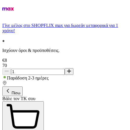
Γίνε μέλος στο SHOPFLIX max για δωρεάν μεταφορικά για 1
χρόνο!
Ισχύουν όροι & προϋποθέσεις.
€
8
70
Παράδοση 2-3 ημέρες
Πίσω
Βάλε τον ΤΚ σου