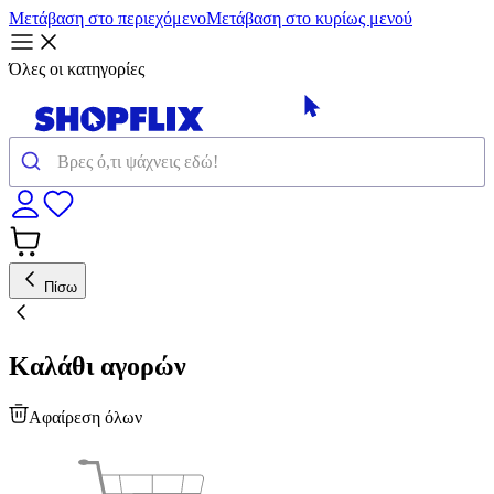
Μετάβαση στο περιεχόμενο
Μετάβαση στο κυρίως μενού
Όλες οι κατηγορίες
Πίσω
Καλάθι αγορών
Αφαίρεση όλων