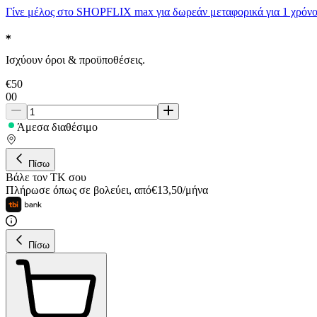
Γίνε μέλος στο SHOPFLIX max για δωρεάν μεταφορικά για 1 χρόνο
Ισχύουν όροι & προϋποθέσεις.
€
50
00
Άμεσα διαθέσιμο
Πίσω
Βάλε τον ΤΚ σου
Πλήρωσε όπως σε βολεύει
,
από
€
13,50
/
μήνα
Πίσω