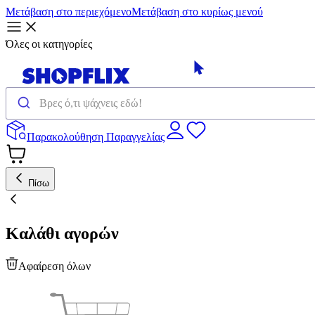
Μετάβαση στο περιεχόμενο
Μετάβαση στο κυρίως μενού
Όλες οι κατηγορίες
Παρακολούθηση Παραγγελίας
Πίσω
Καλάθι αγορών
Αφαίρεση όλων