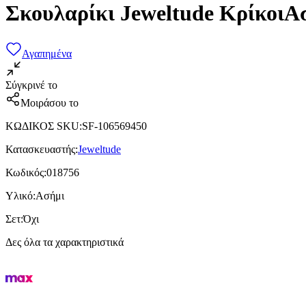
Σκουλαρίκι Jeweltude ΚρίκοιΑ
Αγαπημένα
Σύγκρινέ το
Μοιράσου το
ΚΩΔΙΚΟΣ SKU
:
SF-106569450
Κατασκευαστής
:
Jeweltude
Κωδικός
:
018756
Υλικό
:
Ασήμι
Σετ
:
Όχι
Δες όλα τα χαρακτηριστικά