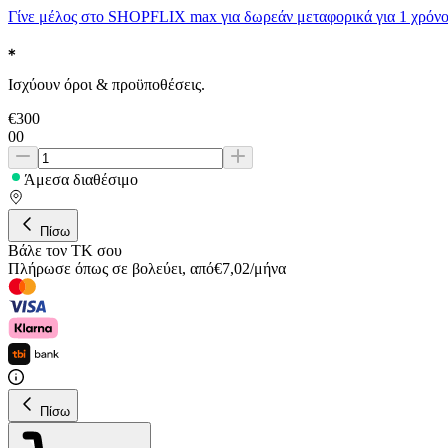
Γίνε μέλος στο SHOPFLIX max για δωρεάν μεταφορικά για 1 χρόνο
Ισχύουν όροι & προϋποθέσεις.
€
300
00
Άμεσα διαθέσιμο
Πίσω
Βάλε τον ΤΚ σου
Πλήρωσε όπως σε βολεύει
,
από
€
7,02
/
μήνα
Πίσω