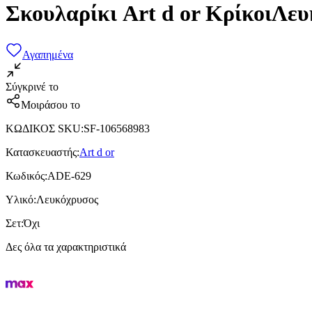
Σκουλαρίκι Art d or ΚρίκοιΛε
Αγαπημένα
Σύγκρινέ το
Μοιράσου το
ΚΩΔΙΚΟΣ SKU
:
SF-106568983
Κατασκευαστής
:
Art d or
Κωδικός
:
ADE-629
Υλικό
:
Λευκόχρυσος
Σετ
:
Όχι
Δες όλα τα χαρακτηριστικά