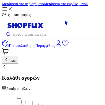
Μετάβαση στο περιεχόμενο
Μετάβαση στο κυρίως μενού
Όλες οι κατηγορίες
Παρακολούθηση Παραγγελίας
Πίσω
Καλάθι αγορών
Αφαίρεση όλων