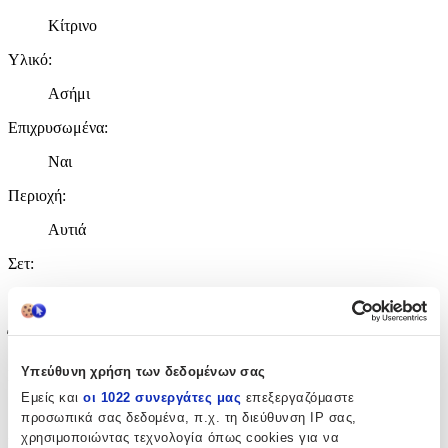
Κίτρινο
Υλικό
:
Ασήμι
Επιχρυσωμένα
:
Ναι
Περιοχή
:
Αυτιά
Σετ
:
Όχι
Έξτρα Χαρακτηριστικά
Υπεύθυνη χρήση των δεδομένων σας
Piercing
:
Εμείς και
οι 1022 συνεργάτες μας
επεξεργαζόμαστε
Όχι
προσωπικά σας δεδομένα, π.χ. τη διεύθυνση IP σας,
χρησιμοποιώντας τεχνολογία όπως cookies για να
Νυφικά
: