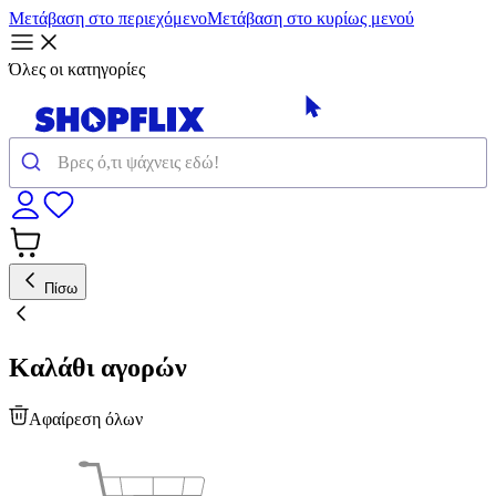
Μετάβαση στο περιεχόμενο
Μετάβαση στο κυρίως μενού
Όλες οι κατηγορίες
Πίσω
Καλάθι αγορών
Αφαίρεση όλων