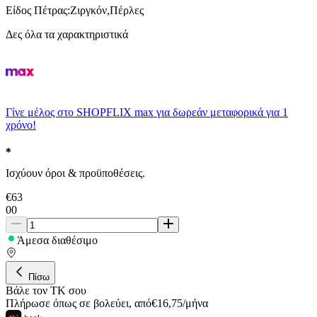
Είδος Πέτρας
:
Ζιργκόν,Πέρλες
Δες όλα τα χαρακτηριστικά
Γίνε μέλος στο SHOPFLIX max για δωρεάν μεταφορικά για 1
χρόνο!
Ισχύουν όροι & προϋποθέσεις.
€
63
00
Άμεσα διαθέσιμο
Πίσω
Βάλε τον ΤΚ σου
Πλήρωσε όπως σε βολεύει
,
από
€
16,75
/
μήνα