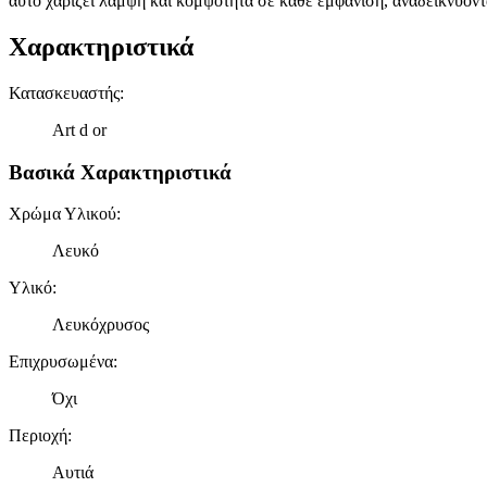
αυτό χαρίζει λάμψη και κομψότητα σε κάθε εμφάνιση, αναδεικνύοντ
Χαρακτηριστικά
Κατασκευαστής
:
Art d or
Βασικά Χαρακτηριστικά
Χρώμα Υλικού
:
Λευκό
Υλικό
:
Λευκόχρυσος
Επιχρυσωμένα
:
Όχι
Περιοχή
:
Αυτιά