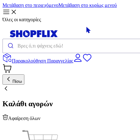
Μετάβαση στο περιεχόμενο
Μετάβαση στο κυρίως μενού
Όλες οι κατηγορίες
Παρακολούθηση Παραγγελίας
Πίσω
Καλάθι αγορών
Αφαίρεση όλων