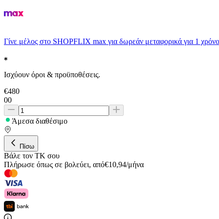
Γίνε μέλος στο SHOPFLIX max για δωρεάν μεταφορικά για 1 χρόνο
Ισχύουν όροι & προϋποθέσεις.
€
480
00
Άμεσα διαθέσιμο
Πίσω
Βάλε τον ΤΚ σου
Πλήρωσε όπως σε βολεύει
,
από
€
10,94
/
μήνα