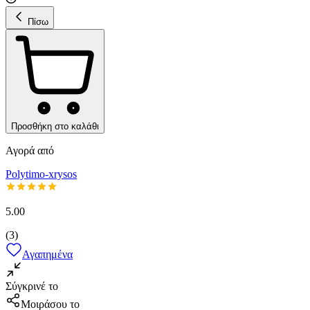
Πίσω
Προσθήκη στο καλάθι
Αγορά από
Polytimo-xrysos
5.00
(
3
)
Αγαπημένα
Σύγκρινέ το
Μοιράσου το