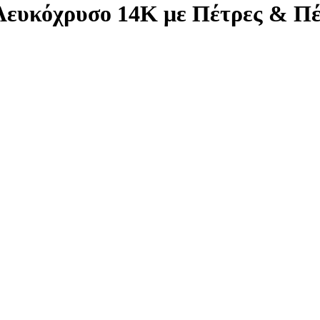
Λευκόχρυσο 14Κ με Πέτρες & Π