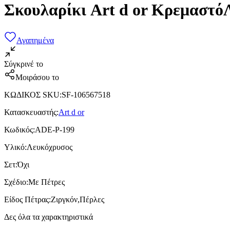
Σκουλαρίκι Art d or Κρεμαστό
Αγαπημένα
Σύγκρινέ το
Μοιράσου το
ΚΩΔΙΚΟΣ SKU
:
SF-106567518
Κατασκευαστής
:
Art d or
Κωδικός
:
ADE-P-199
Υλικό
:
Λευκόχρυσος
Σετ
:
Όχι
Σχέδιο
:
Με Πέτρες
Είδος Πέτρας
:
Ζιργκόν,Πέρλες
Δες όλα τα χαρακτηριστικά