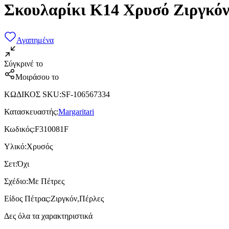
Σκουλαρίκι Κ14 Χρυσό Ζιργκόν
Αγαπημένα
Σύγκρινέ το
Μοιράσου το
ΚΩΔΙΚΟΣ SKU
:
SF-106567334
Κατασκευαστής
:
Margaritari
Κωδικός
:
F310081F
Υλικό
:
Χρυσός
Σετ
:
Όχι
Σχέδιο
:
Με Πέτρες
Είδος Πέτρας
:
Ζιργκόν,Πέρλες
Δες όλα τα χαρακτηριστικά