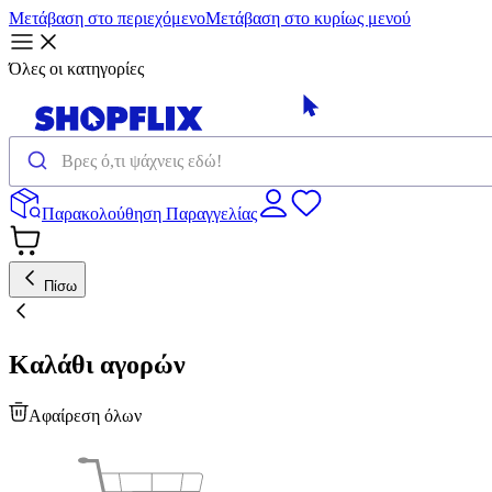
Μετάβαση στο περιεχόμενο
Μετάβαση στο κυρίως μενού
Όλες οι κατηγορίες
Παρακολούθηση Παραγγελίας
Πίσω
Καλάθι αγορών
Αφαίρεση όλων