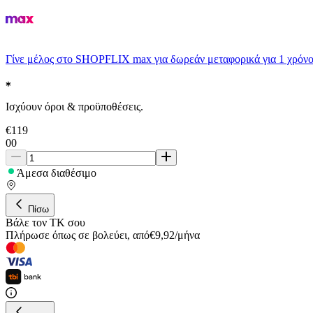
Γίνε μέλος στο SHOPFLIX max για δωρεάν μεταφορικά για 1 χρόνο
Ισχύουν όροι & προϋποθέσεις.
€
119
00
Άμεσα διαθέσιμο
Πίσω
Βάλε τον ΤΚ σου
Πλήρωσε όπως σε βολεύει
,
από
€
9,92
/
μήνα