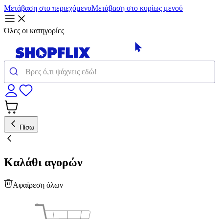
Μετάβαση στο περιεχόμενο
Μετάβαση στο κυρίως μενού
Όλες οι κατηγορίες
Πίσω
Καλάθι αγορών
Αφαίρεση όλων