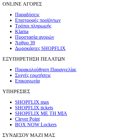
ONLINE ΑΓΟΡΕΣ
Παραδόσεις
Επιστροφές προϊόντων
Τρόποι πληρωμής
Klarna
Προστασία αγορών
Άρθρο 39
Δωροκάρτες SHOPFLIX
ΕΞΥΠΗΡΕΤΗΣΗ ΠΕΛΑΤΩΝ
Παρακολούθηση Παραγγελίας
Συχνές ερωτήσεις
Επικοινωνία
ΥΠΗΡΕΣΙΕΣ
SHOPFLIX max
SHOPFLIX tickets
SHOPFLIX ΜΕ ΤΗ ΜΙΑ
Clever Point
BOX NOW Lockers
ΣΥΝΔΕΣΟΥ ΜΑΖΙ ΜΑΣ