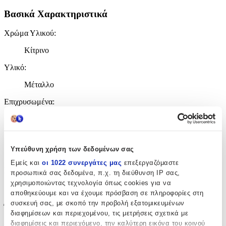
Βασικά Χαρακτηριστικά
Χρώμα Υλικού
:
Κίτρινο
Υλικό
:
Μέταλλο
Επιχρυσωμένα
:
Ναι
Περιοχή
:
Υπεύθυνη χρήση των δεδομένων σας
Αυτιά
Εμείς και
οι 1022 συνεργάτες μας
επεξεργαζόμαστε
Σετ
:
προσωπικά σας δεδομένα, π.χ. τη διεύθυνση IP σας,
χρησιμοποιώντας τεχνολογία όπως cookies για να
Όχι
αποθηκεύουμε και να έχουμε πρόσβαση σε πληροφορίες στη
συσκευή σας, με σκοπό την προβολή εξατομικευμένων
Έξτρα Χαρακτηριστικά
διαφημίσεων και περιεχομένου, τις μετρήσεις σχετικά με
διαφημίσεις και περιεχόμενο, την καλύτερη εικόνα του κοινού