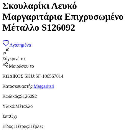
Σκουλαρίκι Λευκό
Μαργαριτάρια Επιχρυσωμένο
Μέταλλο S126092
Αγαπημένα
Σύγκρινέ το
Μοιράσου το
ΚΩΔΙΚΟΣ SKU
:
SF-106567014
Κατασκευαστής
:
Margaritari
Κωδικός
:
S126092
Υλικό
:
Μέταλλο
Σετ
:
Όχι
Είδος Πέτρας
:
Πέρλες