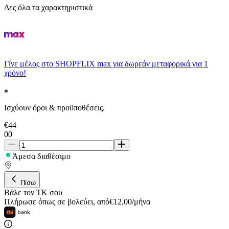
Δες όλα τα χαρακτηριστικά
Γίνε μέλος στο SHOPFLIX max για δωρεάν μεταφορικά για 1
χρόνο!
Ισχύουν όροι & προϋποθέσεις.
€
44
00
Άμεσα διαθέσιμο
Πίσω
Βάλε τον ΤΚ σου
Πλήρωσε όπως σε βολεύει
,
από
€
12,00
/
μήνα