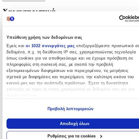
Χαρακτηριστικά
Θέμα
:
Αυτοκίνητα
Υπεύθυνη χρήση των δεδομένων σας
Τύπος
:
Εμείς και
οι 1022 συνεργάτες μας
επεξεργαζόμαστε προσωπικά σ
δεδομένα, π.χ. τη διεύθυνση IP σας, χρησιμοποιώντας τεχνολογία
Μπρελόκ
όπως cookies για να αποθηκεύουμε και να έχουμε πρόσβαση σε
πληροφορίες στη συσκευή σας, με σκοπό την προβολή
Υλικό
:
εξατομικευμένων διαφημίσεων και περιεχομένου, τις μετρήσεις
σχετικά με διαφημίσεις και περιεχόμενο, την καλύτερη εικόνα του
Μεταλλικό
κοινού μας και την ανάπτυξη προϊόντων. Έχετε τη δυνατότητα
με Led
:
επιλογής ως προς το ποιος χρησιμοποιεί τα δεδομένα σας και για
ποιους σκοπούς.
Όχι
Εάν μας επιτρέπετε, θα θέλαμε επίσης:
Προβολή λεπτομερειών
Χειροποίητο
:
Να συλλέξουμε πληροφορίες σχετικά με τη γεωγραφική σας
Όχι
τοποθεσία, οι οποίες μπορεί να είναι ακριβείς σε απόσταση
Αποδοχή όλων
μερικών μέτρων
Χρώμα
:
Να αναγνωρίσουμε τη συσκευή σας σαρώνοντας ενεργά για
Ρυθμίσεις για τα cookies