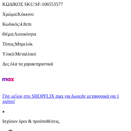
ΚΩΔΙΚΟΣ SKU
:
SF-106553577
Χρώμα
:
Κόκκινο
Κωδικός
:
4.8cm
Θέμα
:
Αυτοκίνητα
Τύπος
:
Μπρελόκ
Υλικό
:
Μεταλλικό
Δες όλα τα χαρακτηριστικά
Γίνε μέλος στο SHOPFLIX max για δωρεάν μεταφορικά για 1
χρόνο!
Ισχύουν όροι & προϋποθέσεις.