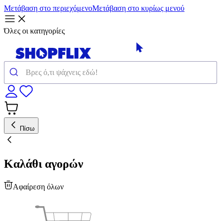
Μετάβαση στο περιεχόμενο
Μετάβαση στο κυρίως μενού
Όλες οι κατηγορίες
Πίσω
Καλάθι αγορών
Αφαίρεση όλων