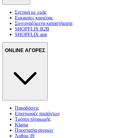
Σχετικά με εμάς
Ευκαιρίες καριέρας
Συνεργαζόμενα καταστήματα
SHOPFLIX B2B
SHOPFLIX app
ONLINE ΑΓΟΡΕΣ
Παραδόσεις
Επιστροφές προϊόντων
Τρόποι πληρωμής
Klarna
Προστασία αγορών
Άρθρο 39