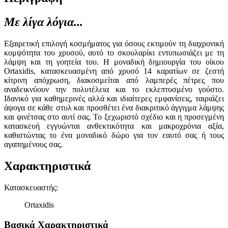
Με λίγα λόγια...
Εξαιρετική επιλογή κοσμήματος για όσους εκτιμούν τη διαχρονική
κομψότητα του χρυσού, αυτό το σκουλαρίκι εντυπωσιάζει με τη
λάμψη και τη γοητεία του. Η μοναδική δημιουργία του οίκου
Ortaxidis, κατασκευασμένη από χρυσό 14 καρατίων σε ζεστή
κίτρινη απόχρωση, διακοσμείται από λαμπερές πέτρες που
αναδεικνύουν την πολυτέλεια και το εκλεπτυσμένο γούστο.
Ιδανικό για καθημερινές αλλά και ιδιαίτερες εμφανίσεις, ταιριάζει
άψογα σε κάθε στυλ και προσθέτει ένα διακριτικό άγγιγμα λάμψης
και φινέτσας στο αυτί σας. Το ξεχωριστό σχέδιο και η προσεγμένη
κατασκευή εγγυώνται ανθεκτικότητα και μακροχρόνια αξία,
καθιστώντας το ένα μοναδικό δώρο για τον εαυτό σας ή τους
αγαπημένους σας.
Χαρακτηριστικά
Κατασκευαστής
:
Ortaxidis
Βασικά Χαρακτηριστικά