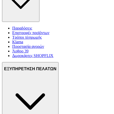
Παραδόσεις
Επιστροφές προϊόντων
Τρόποι πληρωμής
Klarna
Προστασία αγορών
Άρθρο 39
Δωροκάρτες SHOPFLIX
ΕΞΥΠΗΡΕΤΗΣΗ ΠΕΛΑΤΩΝ