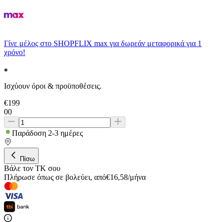
Γίνε μέλος στο SHOPFLIX max για δωρεάν μεταφορικά για 1
χρόνο!
Ισχύουν όροι & προϋποθέσεις.
€
199
00
Παράδοση 2-3 ημέρες
Πίσω
Βάλε τον ΤΚ σου
Πλήρωσε όπως σε βολεύει
,
από
€
16,58
/
μήνα