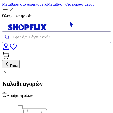
Μετάβαση στο περιεχόμενο
Μετάβαση στο κυρίως μενού
Όλες οι κατηγορίες
Πίσω
Καλάθι αγορών
Αφαίρεση όλων