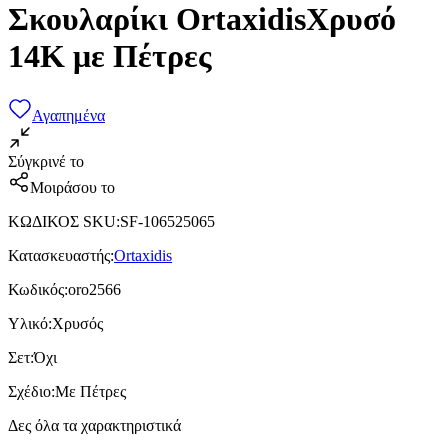
Σκουλαρίκι OrtaxidisΧρυσό
14Κ με Πέτρες
Αγαπημένα
Σύγκρινέ το
Μοιράσου το
ΚΩΔΙΚΟΣ SKU
:
SF-106525065
Κατασκευαστής
:
Ortaxidis
Κωδικός
:
oro2566
Υλικό
:
Χρυσός
Σετ
:
Όχι
Σχέδιο
:
Με Πέτρες
Δες όλα τα χαρακτηριστικά