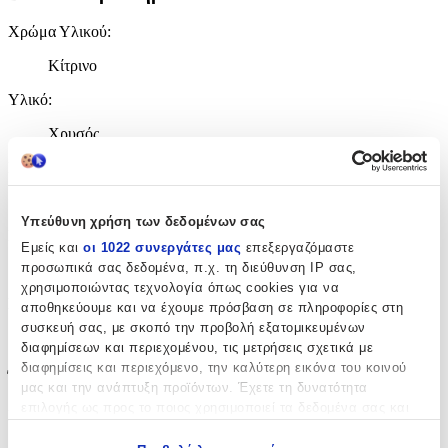
Χρώμα Υλικού
:
Κίτρινο
Υλικό
:
Χρυσός
Επιχρυσωμένα
:
Όχι
Υπεύθυνη χρήση των δεδομένων σας
Περιοχή
:
Εμείς και
οι 1022 συνεργάτες μας
επεξεργαζόμαστε
προσωπικά σας δεδομένα, π.χ. τη διεύθυνση IP σας,
Αυτιά
χρησιμοποιώντας τεχνολογία όπως cookies για να
Σετ
:
αποθηκεύουμε και να έχουμε πρόσβαση σε πληροφορίες στη
συσκευή σας, με σκοπό την προβολή εξατομικευμένων
Όχι
διαφημίσεων και περιεχομένου, τις μετρήσεις σχετικά με
διαφημίσεις και περιεχόμενο, την καλύτερη εικόνα του κοινού
Έξτρα Χαρακτηριστικά
μας και την ανάπτυξη προϊόντων. Έχετε τη δυνατότητα
επιλογής ως προς το ποιος χρησιμοποιεί τα δεδομένα σας και
Piercing
:
για ποιους σκοπούς.