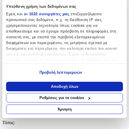
Υλικό
:
Υπεύθυνη χρήση των δεδομένων σας
Εμείς και
οι 1022 συνεργάτες μας
επεξεργαζόμαστε
Υφασμάτινο
προσωπικά σας δεδομένα, π.χ. τη διεύθυνση IP σας,
με Led
:
χρησιμοποιώντας τεχνολογία όπως cookies για να
αποθηκεύουμε και να έχουμε πρόσβαση σε πληροφορίες στη
Όχι
συσκευή σας, με σκοπό την προβολή εξατομικευμένων
διαφημίσεων και περιεχομένου, τις μετρήσεις σχετικά με
Χειροποίητο
:
διαφημίσεις και περιεχόμενο, την καλύτερη εικόνα του κοινού
Όχι
μας και την ανάπτυξη προϊόντων. Έχετε τη δυνατότητα
επιλογής ως προς το ποιος χρησιμοποιεί τα δεδομένα σας και
Χρώμα
:
για ποιους σκοπούς.
Προβολή λεπτομερειών
Μπορντό
Εάν μας επιτρέπετε, θα θέλαμε επίσης:
Να συλλέξουμε πληροφορίες σχετικά με τη γεωγραφική
Αποδοχή όλων
Χαρακτηριστικά
σας τοποθεσία, οι οποίες μπορεί να είναι ακριβείς σε
απόσταση μερικών μέτρων
Ρυθμίσεις για τα cookies
+
Να αναγνωρίσουμε τη συσκευή σας σαρώνοντας ενεργά
για συγκεκριμένα χαρακτηριστικά (δακτυλικό αποτύπωμα)
Χαρακτηριστικά
Άρνηση
Μάθετε περισσότερα σχετικά με τον τρόπο επεξεργασίας των
προσωπικών σας δεδομένων και καθορίστε τις προτιμήσεις σας
Τύπος
:
στην
ενότητα “Λεπτομέρειες”
. Μπορείτε να αλλάξετε ή να