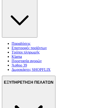
Παραδόσεις
Επιστροφές προϊόντων
Τρόποι πληρωμής
Klarna
Προστασία αγορών
Άρθρο 39
Δωροκάρτες SHOPFLIX
ΕΞΥΠΗΡΕΤΗΣΗ ΠΕΛΑΤΩΝ