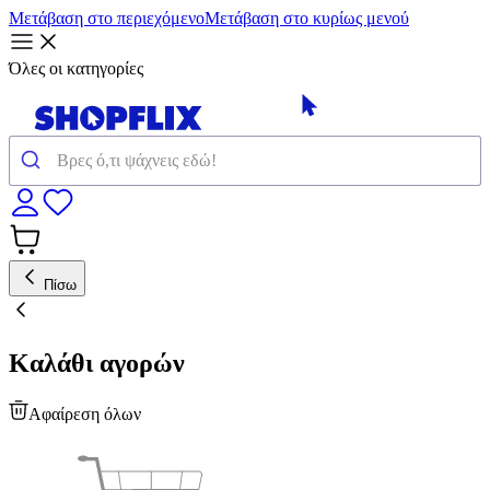
Μετάβαση στο περιεχόμενο
Μετάβαση στο κυρίως μενού
Όλες οι κατηγορίες
Πίσω
Καλάθι αγορών
Αφαίρεση όλων