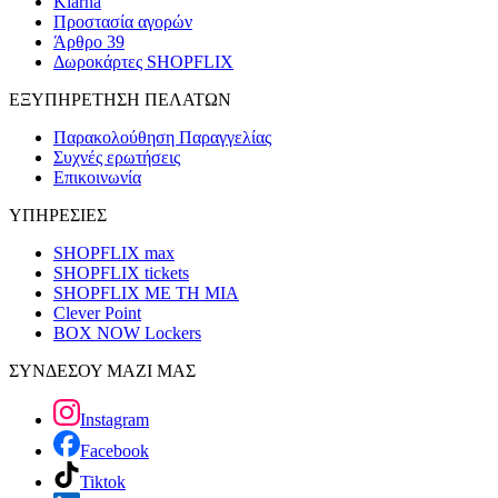
Klarna
Προστασία αγορών
Άρθρο 39
Δωροκάρτες SHOPFLIX
ΕΞΥΠΗΡΕΤΗΣΗ ΠΕΛΑΤΩΝ
Παρακολούθηση Παραγγελίας
Συχνές ερωτήσεις
Επικοινωνία
ΥΠΗΡΕΣΙΕΣ
SHOPFLIX max
SHOPFLIX tickets
SHOPFLIX ΜΕ ΤΗ ΜΙΑ
Clever Point
BOX NOW Lockers
ΣΥΝΔΕΣΟΥ ΜΑΖΙ ΜΑΣ
Instagram
Facebook
Tiktok