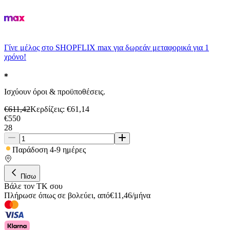
Γίνε μέλος στο SHOPFLIX max για δωρεάν μεταφορικά για 1
χρόνο!
Ισχύουν όροι & προϋποθέσεις.
€
611,42
Κερδίζεις
: €
61,14
€
550
28
Παράδοση 4-9 ημέρες
Πίσω
Βάλε τον ΤΚ σου
Πλήρωσε όπως σε βολεύει
,
από
€
11,46
/
μήνα