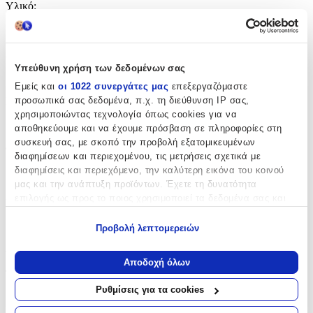
Υλικό
:
Ασήμι
Δίχρωμη
:
Υπεύθυνη χρήση των δεδομένων σας
Όχι
Εμείς και
οι 1022 συνεργάτες μας
επεξεργαζόμαστε
προσωπικά σας δεδομένα, π.χ. τη διεύθυνση IP σας,
Επιχρυσωμένη
:
χρησιμοποιώντας τεχνολογία όπως cookies για να
Όχι
αποθηκεύουμε και να έχουμε πρόσβαση σε πληροφορίες στη
συσκευή σας, με σκοπό την προβολή εξατομικευμένων
Φύλο
:
διαφημίσεων και περιεχομένου, τις μετρήσεις σχετικά με
διαφημίσεις και περιεχόμενο, την καλύτερη εικόνα του κοινού
Unisex
μας και την ανάπτυξη προϊόντων. Έχετε τη δυνατότητα
Χρώμα Υλικού
:
επιλογής ως προς το ποιος χρησιμοποιεί τα δεδομένα σας και
για ποιους σκοπούς.
Λευκό
Προβολή λεπτομερειών
Εάν μας επιτρέπετε, θα θέλαμε επίσης:
Λεπτομέρειες
Να συλλέξουμε πληροφορίες σχετικά με τη γεωγραφική
Αποδοχή όλων
σας τοποθεσία, οι οποίες μπορεί να είναι ακριβείς σε
Τύπος
:
απόσταση μερικών μέτρων
Ρυθμίσεις για τα cookies
Λαιμού
Να αναγνωρίσουμε τη συσκευή σας σαρώνοντας ενεργά
για συγκεκριμένα χαρακτηριστικά (δακτυλικό αποτύπωμα)