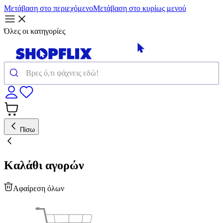
Μετάβαση στο περιεχόμενο
Μετάβαση στο κυρίως μενού
Όλες οι κατηγορίες
Πίσω
Καλάθι αγορών
Αφαίρεση όλων