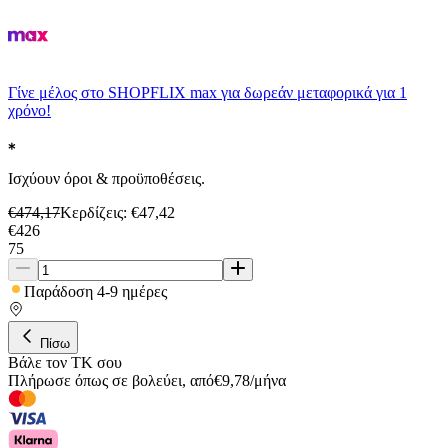
Γίνε μέλος στο SHOPFLIX max για δωρεάν μεταφορικά για 1
χρόνο!
Ισχύουν όροι & προϋποθέσεις.
€
474,17
Κερδίζεις
: €
47,42
€
426
75
Παράδοση 4-9 ημέρες
Πίσω
Βάλε τον ΤΚ σου
Πλήρωσε όπως σε βολεύει
,
από
€
9,78
/
μήνα