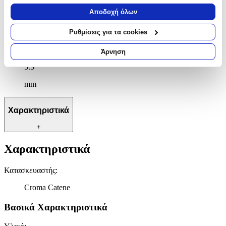
Μήκος
:
Να συλλέξουμε πληροφορίες σχετικά με τη γεωγραφική
Αποδοχή όλων
σας τοποθεσία, οι οποίες μπορεί να είναι ακριβείς σε
60
απόσταση μερικών μέτρων
Ρυθμίσεις για τα cookies
Να αναγνωρίσουμε τη συσκευή σας σαρώνοντας ενεργά
cm
για συγκεκριμένα χαρακτηριστικά (δακτυλικό αποτύπωμα)
Πάχος
:
Άρνηση
Μάθετε περισσότερα σχετικά με τον τρόπο επεξεργασίας των
5.5
προσωπικών σας δεδομένων και καθορίστε τις προτιμήσεις σας
στην
ενότητα “Λεπτομέρειες”
. Μπορείτε να αλλάξετε ή να
mm
ανακαλέσετε τη συγκατάθεσή σας ανά πάσα στιγμή από τη
Δήλωση Cookies.
Χαρακτηριστικά
Χρησιμοποιούμε cookies ώστε η τοποθεσία μας να λειτουργεί
+
σωστά, να εξατομικεύουμε περιεχόμενο και διαφημίσεις, να
παρέχουμε λειτουργίες μέσων κοινωνικής δικτύωσης και να
Χαρακτηριστικά
αναλύουμε την κυκλοφορία μας. Εμείς και οι 1022 συνεργάτες
μας επεξεργαζόμαστε προσωπικά σας δεδομένα, π.χ. τη
Κατασκευαστής
:
διεύθυνση IP σας, χρησιμοποιώντας τεχνολογία όπως cookies
για να αποθηκεύουμε και να έχουμε πρόσβαση σε πληροφορίες
Croma Catene
στη συσκευή σας, με σκοπό την προβολή εξατομικευμένων
διαφημίσεων και περιεχομένου, τις μετρήσεις σχετικά με
Βασικά Χαρακτηριστικά
διαφημίσεις και περιεχόμενο, την καλύτερη εικόνα του κοινού
μας και την ανάπτυξη προϊόντων. Επίσης, κοινοποιούμε