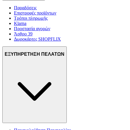
Παραδόσεις
Επιστροφές προϊόντων
Τρόποι πληρωμής
Klarna
Προστασία αγορών
Άρθρο 39
Δωροκάρτες SHOPFLIX
ΕΞΥΠΗΡΕΤΗΣΗ ΠΕΛΑΤΩΝ