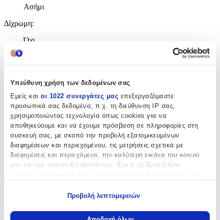
Ασήμι
Δίχρωμη
:
Όχι
Επιχρυσωμένη
:
Όχι
Υπεύθυνη χρήση των δεδομένων σας
Φύλο
:
Εμείς και
οι 1022 συνεργάτες μας
επεξεργαζόμαστε
προσωπικά σας δεδομένα, π.χ. τη διεύθυνση IP σας,
Unisex
χρησιμοποιώντας τεχνολογία όπως cookies για να
Χρώμα Υλικού
:
αποθηκεύουμε και να έχουμε πρόσβαση σε πληροφορίες στη
συσκευή σας, με σκοπό την προβολή εξατομικευμένων
Λευκό
διαφημίσεων και περιεχομένου, τις μετρήσεις σχετικά με
διαφημίσεις και περιεχόμενο, την καλύτερη εικόνα του κοινού
Λεπτομέρειες
μας και την ανάπτυξη προϊόντων. Έχετε τη δυνατότητα
επιλογής ως προς το ποιος χρησιμοποιεί τα δεδομένα σας και
Τύπος
:
για ποιους σκοπούς.
Λαιμού
Προβολή λεπτομερειών
Εάν μας επιτρέπετε, θα θέλαμε επίσης:
Μήκος
:
Να συλλέξουμε πληροφορίες σχετικά με τη γεωγραφική
Αποδοχή όλων