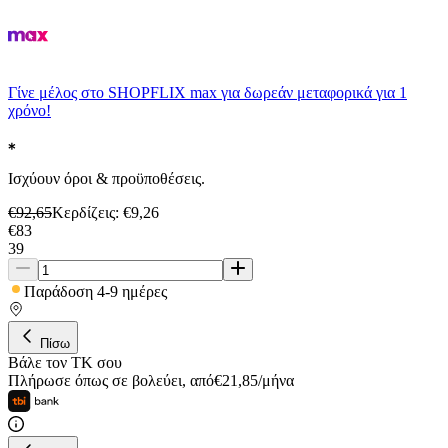
Γίνε μέλος στο SHOPFLIX max για δωρεάν μεταφορικά για 1
χρόνο!
Ισχύουν όροι & προϋποθέσεις.
€
92,65
Κερδίζεις
: €
9,26
€
83
39
Παράδοση 4-9 ημέρες
Πίσω
Βάλε τον ΤΚ σου
Πλήρωσε όπως σε βολεύει
,
από
€
21,85
/
μήνα