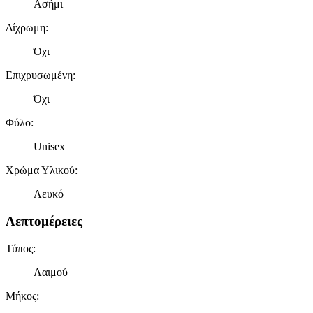
Ασήμι
τοποθεσίας μας στους συνεργάτες μέσων κοινωνικής
δικτύωσης, διαφημίσεων και ανάλυσης.
Δίχρωμη
:
Όχι
Επιχρυσωμένη
:
Όχι
Φύλο
:
Unisex
Χρώμα Υλικού
:
Λευκό
Λεπτομέρειες
Τύπος
:
Λαιμού
Μήκος
: