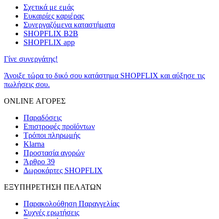
Σχετικά με εμάς
Ευκαιρίες καριέρας
Συνεργαζόμενα καταστήματα
SHOPFLIX B2B
SHOPFLIX app
Γίνε συνεργάτης!
Άνοιξε τώρα το δικό σου κατάστημα SHOPFLIX και αύξησε τις
πωλήσεις σου.
ONLINE ΑΓΟΡΕΣ
Παραδόσεις
Επιστροφές προϊόντων
Τρόποι πληρωμής
Klarna
Προστασία αγορών
Άρθρο 39
Δωροκάρτες SHOPFLIX
ΕΞΥΠΗΡΕΤΗΣΗ ΠΕΛΑΤΩΝ
Παρακολούθηση Παραγγελίας
Συχνές ερωτήσεις