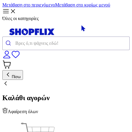
Μετάβαση στο περιεχόμενο
Μετάβαση στο κυρίως μενού
Όλες οι κατηγορίες
Πίσω
Καλάθι αγορών
Αφαίρεση όλων