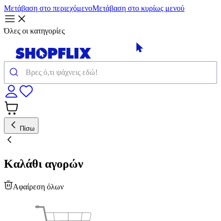
Μετάβαση στο περιεχόμενο
Μετάβαση στο κυρίως μενού
Όλες οι κατηγορίες
Πίσω
Καλάθι αγορών
Αφαίρεση όλων