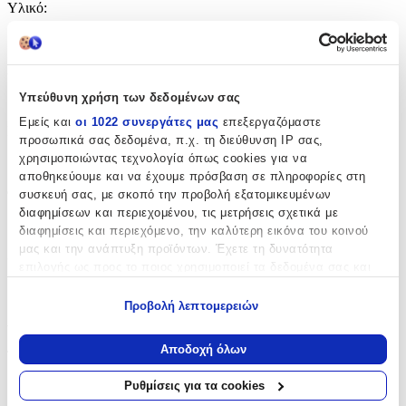
Υλικό
:
Ασήμι
Δίχρωμη
:
Υπεύθυνη χρήση των δεδομένων σας
Όχι
Εμείς και
οι 1022 συνεργάτες μας
επεξεργαζόμαστε
Επιχρυσωμένη
:
προσωπικά σας δεδομένα, π.χ. τη διεύθυνση IP σας,
χρησιμοποιώντας τεχνολογία όπως cookies για να
Όχι
αποθηκεύουμε και να έχουμε πρόσβαση σε πληροφορίες στη
Φύλο
:
συσκευή σας, με σκοπό την προβολή εξατομικευμένων
διαφημίσεων και περιεχομένου, τις μετρήσεις σχετικά με
Unisex
διαφημίσεις και περιεχόμενο, την καλύτερη εικόνα του κοινού
μας και την ανάπτυξη προϊόντων. Έχετε τη δυνατότητα
Χρώμα Υλικού
:
επιλογής ως προς το ποιος χρησιμοποιεί τα δεδομένα σας και
Λευκό
για ποιους σκοπούς.
Προβολή λεπτομερειών
Λεπτομέρειες
Εάν μας επιτρέπετε, θα θέλαμε επίσης:
Να συλλέξουμε πληροφορίες σχετικά με τη γεωγραφική
Αποδοχή όλων
Τύπος
:
σας τοποθεσία, οι οποίες μπορεί να είναι ακριβείς σε
απόσταση μερικών μέτρων
Ρυθμίσεις για τα cookies
Λαιμού
Να αναγνωρίσουμε τη συσκευή σας σαρώνοντας ενεργά