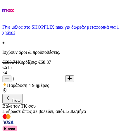
Γίνε μέλος στο SHOPFLIX max για δωρεάν μεταφορικά για 1
χρόνο!
Ισχύουν όροι & προϋποθέσεις.
€
683,71
Κερδίζεις
: €
68,37
€
615
34
Παράδοση 4-9 ημέρες
Πίσω
Βάλε τον ΤΚ σου
Πλήρωσε όπως σε βολεύει
,
από
€
12,82
/
μήνα