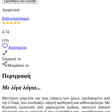
Προσθήκη στο καλάθι
Αγορά από
Βιβλιοπανόραμα
4.74
(
19
)
Αγαπημένα
Σύγκρινέ το
Μοιράσου το
Περιγραφή
Με λίγα λόγια...
Μοντέρνο μπρελόκ για τους λάτρεις των ζώων, σχεδιασμένο από
την I-Total, που συνδυάζει υψηλή αισθητική και ανθεκτικότητα. Με
θεματική έμπνευση από χαριτωμένα ζωάκια, αποτελεί ιδανικό
αξεσουάρ για το μπρελόκ ή την κλειδοθήκη σας, προσθέτοντας μια