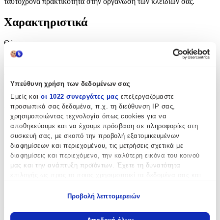
ταυτόχρονα πρακτικότητα στην οργάνωση των κλειδιών σας.
Χαρακτηριστικά
Θέμα
:
Ζωάκια
Τύπος
:
Υπεύθυνη χρήση των δεδομένων σας
Μπρελόκ
Εμείς και
οι 1022 συνεργάτες μας
επεξεργαζόμαστε
προσωπικά σας δεδομένα, π.χ. τη διεύθυνση IP σας,
Υλικό
:
χρησιμοποιώντας τεχνολογία όπως cookies για να
Μεταλλικό
αποθηκεύουμε και να έχουμε πρόσβαση σε πληροφορίες στη
συσκευή σας, με σκοπό την προβολή εξατομικευμένων
με Led
:
διαφημίσεων και περιεχομένου, τις μετρήσεις σχετικά με
διαφημίσεις και περιεχόμενο, την καλύτερη εικόνα του κοινού
Όχι
μας και την ανάπτυξη προϊόντων. Έχετε τη δυνατότητα
επιλογής ως προς το ποιος χρησιμοποιεί τα δεδομένα σας και
Χειροποίητο
:
για ποιους σκοπούς.
Όχι
Προβολή λεπτομερειών
Εάν μας επιτρέπετε, θα θέλαμε επίσης:
Κατασκευαστής
:
Να συλλέξουμε πληροφορίες σχετικά με τη γεωγραφική