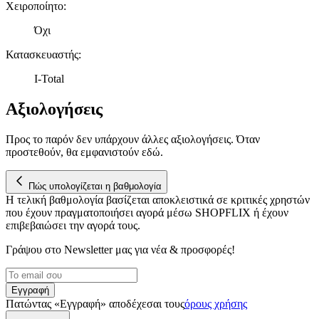
τοποθεσίας μας στους συνεργάτες μέσων κοινωνικής
Χειροποίητο
:
δικτύωσης, διαφημίσεων και ανάλυσης.
Όχι
Κατασκευαστής
:
I-Total
Αξιολογήσεις
Προς το παρόν δεν υπάρχουν άλλες αξιολογήσεις. Όταν
προστεθούν, θα εμφανιστούν εδώ.
Πώς υπολογίζεται η βαθμολογία
Η τελική βαθμολογία βασίζεται αποκλειστικά σε κριτικές χρηστών
που έχουν πραγματοποιήσει αγορά μέσω SHOPFLIX ή έχουν
επιβεβαιώσει την αγορά τους.
Γράψου στο Νewsletter μας για νέα & προσφορές!
Εγγραφή
Πατώντας «Εγγραφή» αποδέχεσαι τους
όρους χρήσης