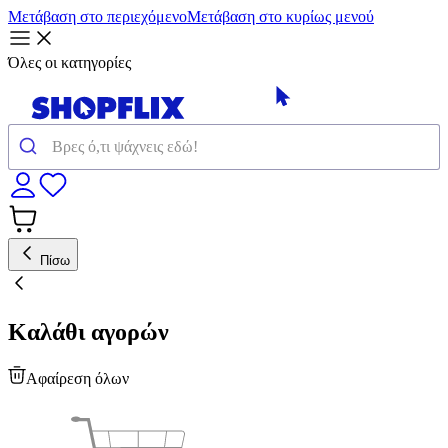
Μετάβαση στο περιεχόμενο
Μετάβαση στο κυρίως μενού
Όλες οι κατηγορίες
Πίσω
Καλάθι αγορών
Αφαίρεση όλων