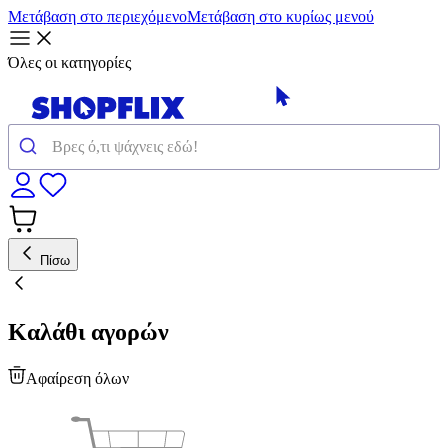
Μετάβαση στο περιεχόμενο
Μετάβαση στο κυρίως μενού
Όλες οι κατηγορίες
Πίσω
Καλάθι αγορών
Αφαίρεση όλων