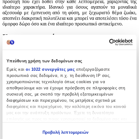
προσοχή που έχει δοθεί στην κάθε λεπτομέρεια, χαρίζοντάς της
ιδιαίτερο χαρακτήρα. Ιδανικό για όσους αγαπούν τα μοναδικά
αξεσουάρ με έμπνευση από τη φύση, με ξεχωριστό θέμα ζωάκι,
αποπνέει διακριτική πολυτέλεια και μπορεί να αποτελέσει τόσο ένα
όμορφο δώρο όσο και ένα ιδιαίτερο προσωπικό αντικείμενο.
Χαρακτηριστικά
Θέμα
:
Ζωάκια
Υπεύθυνη χρήση των δεδομένων σας
Εμείς και
οι 1022 συνεργάτες μας
επεξεργαζόμαστε
Τύπος
:
προσωπικά σας δεδομένα, π.χ. τη διεύθυνση IP σας,
Μπρελόκ
χρησιμοποιώντας τεχνολογία όπως cookies για να
αποθηκεύουμε και να έχουμε πρόσβαση σε πληροφορίες στη
Υλικό
:
συσκευή σας, με σκοπό την προβολή εξατομικευμένων
διαφημίσεων και περιεχομένου, τις μετρήσεις σχετικά με
Μεταλλικό
διαφημίσεις και περιεχόμενο, την καλύτερη εικόνα του κοινού
μας και την ανάπτυξη προϊόντων. Έχετε τη δυνατότητα
με Led
:
επιλογής ως προς το ποιος χρησιμοποιεί τα δεδομένα σας και
Όχι
για ποιους σκοπούς.
Προβολή λεπτομερειών
Χειροποίητο
:
Εάν μας επιτρέπετε, θα θέλαμε επίσης: