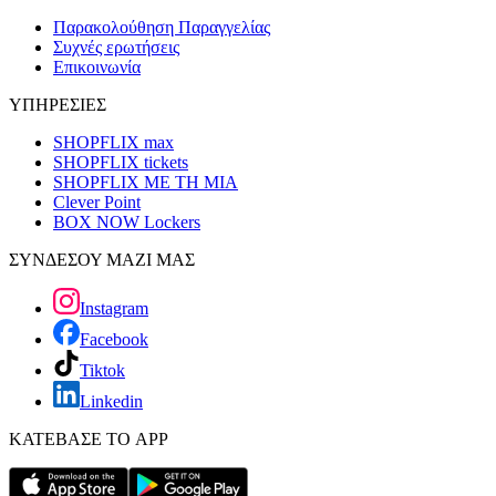
Παρακολούθηση Παραγγελίας
Συχνές ερωτήσεις
Επικοινωνία
ΥΠΗΡΕΣΙΕΣ
SHOPFLIX max
SHOPFLIX tickets
SHOPFLIX ΜΕ ΤΗ ΜΙΑ
Clever Point
BOX NOW Lockers
ΣΥΝΔΕΣΟΥ ΜΑΖΙ ΜΑΣ
Instagram
Facebook
Tiktok
Linkedin
ΚΑΤΕΒΑΣΕ ΤΟ APP