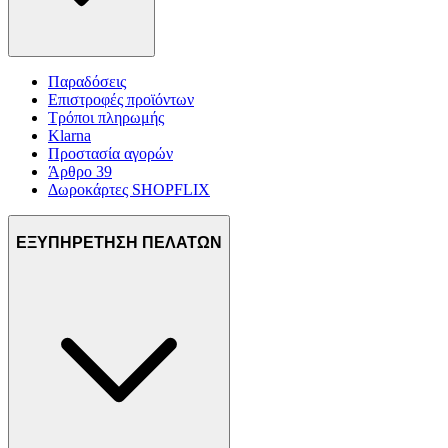
Παραδόσεις
Επιστροφές προϊόντων
Τρόποι πληρωμής
Klarna
Προστασία αγορών
Άρθρο 39
Δωροκάρτες SHOPFLIX
ΕΞΥΠΗΡΕΤΗΣΗ ΠΕΛΑΤΩΝ