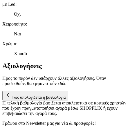
με Led
:
πληροφορίες σχετικά με την από μέρους σας χρήση της
τοποθεσίας μας στους συνεργάτες μέσων κοινωνικής
Όχι
δικτύωσης, διαφημίσεων και ανάλυσης.
Χειροποίητο
:
Ναι
Χρώμα
:
Χρυσό
Αξιολογήσεις
Προς το παρόν δεν υπάρχουν άλλες αξιολογήσεις. Όταν
προστεθούν, θα εμφανιστούν εδώ.
Πώς υπολογίζεται η βαθμολογία
Η τελική βαθμολογία βασίζεται αποκλειστικά σε κριτικές χρηστών
που έχουν πραγματοποιήσει αγορά μέσω SHOPFLIX ή έχουν
επιβεβαιώσει την αγορά τους.
Γράψου στο Νewsletter μας για νέα & προσφορές!