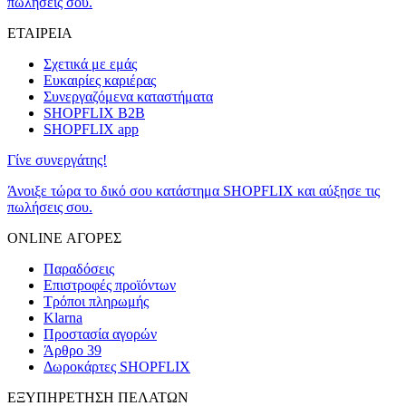
πωλήσεις σου.
ΕΤΑΙΡΕΙΑ
Σχετικά με εμάς
Ευκαιρίες καριέρας
Συνεργαζόμενα καταστήματα
SHOPFLIX B2B
SHOPFLIX app
Γίνε συνεργάτης!
Άνοιξε τώρα το δικό σου κατάστημα SHOPFLIX και αύξησε τις
πωλήσεις σου.
ONLINE ΑΓΟΡΕΣ
Παραδόσεις
Επιστροφές προϊόντων
Τρόποι πληρωμής
Klarna
Προστασία αγορών
Άρθρο 39
Δωροκάρτες SHOPFLIX
ΕΞΥΠΗΡΕΤΗΣΗ ΠΕΛΑΤΩΝ