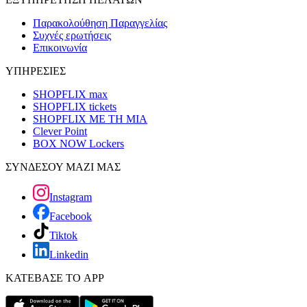
Παρακολούθηση Παραγγελίας
Συχνές ερωτήσεις
Επικοινωνία
ΥΠΗΡΕΣΙΕΣ
SHOPFLIX max
SHOPFLIX tickets
SHOPFLIX ΜΕ ΤΗ ΜΙΑ
Clever Point
BOX NOW Lockers
ΣΥΝΔΕΣΟΥ ΜΑΖΙ ΜΑΣ
Instagram
Facebook
Tiktok
Linkedin
ΚΑΤΕΒΑΣΕ ΤΟ APP