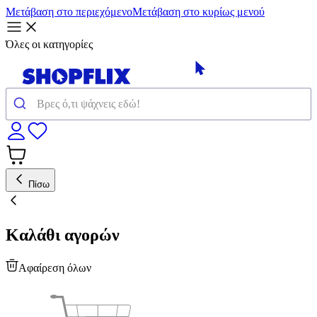
Μετάβαση στο περιεχόμενο
Μετάβαση στο κυρίως μενού
Όλες οι κατηγορίες
Πίσω
Καλάθι αγορών
Αφαίρεση όλων