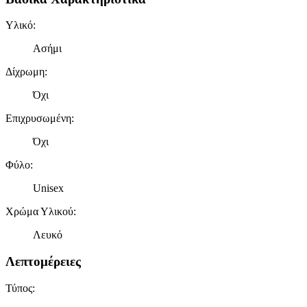
πληροφορίες σχετικά με την από μέρους σας χρήση της
Υλικό
:
τοποθεσίας μας στους συνεργάτες μέσων κοινωνικής
δικτύωσης, διαφημίσεων και ανάλυσης.
Ασήμι
Δίχρωμη
:
Όχι
Επιχρυσωμένη
:
Όχι
Φύλο
:
Unisex
Χρώμα Υλικού
:
Λευκό
Λεπτομέρειες
Τύπος
: