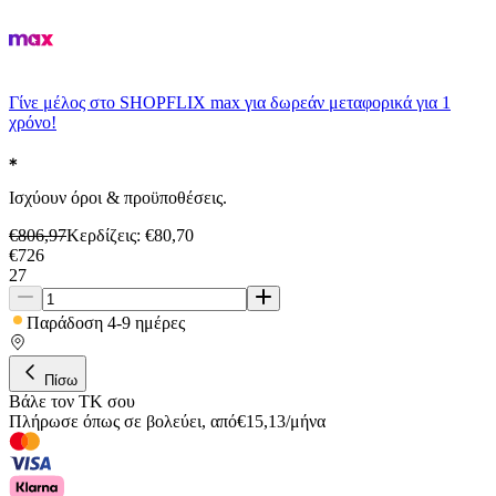
Γίνε μέλος στο SHOPFLIX max για δωρεάν μεταφορικά για 1
χρόνο!
Ισχύουν όροι & προϋποθέσεις.
€
806,97
Κερδίζεις
: €
80,70
€
726
27
Παράδοση 4-9 ημέρες
Πίσω
Βάλε τον ΤΚ σου
Πλήρωσε όπως σε βολεύει
,
από
€
15,13
/
μήνα