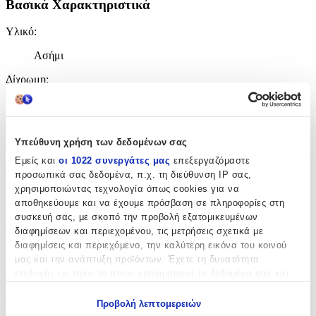
Βασικά Χαρακτηριστικά
Υλικό
:
Ασήμι
Δίχρωμη
:
Όχι
Επιχρυσωμένη
:
Υπεύθυνη χρήση των δεδομένων σας
Όχι
Εμείς και
οι 1022 συνεργάτες μας
επεξεργαζόμαστε
προσωπικά σας δεδομένα, π.χ. τη διεύθυνση IP σας,
Φύλο
:
χρησιμοποιώντας τεχνολογία όπως cookies για να
Unisex
αποθηκεύουμε και να έχουμε πρόσβαση σε πληροφορίες στη
συσκευή σας, με σκοπό την προβολή εξατομικευμένων
Χρώμα Υλικού
:
διαφημίσεων και περιεχομένου, τις μετρήσεις σχετικά με
διαφημίσεις και περιεχόμενο, την καλύτερη εικόνα του κοινού
Λευκό
μας και την ανάπτυξη προϊόντων. Έχετε τη δυνατότητα
Λεπτομέρειες
επιλογής ως προς το ποιος χρησιμοποιεί τα δεδομένα σας και
για ποιους σκοπούς.
Τύπος
:
Προβολή λεπτομερειών
Εάν μας επιτρέπετε, θα θέλαμε επίσης: