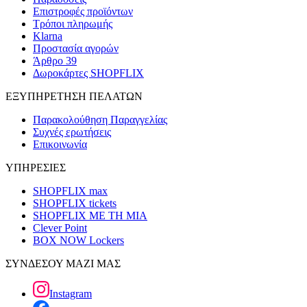
Επιστροφές προϊόντων
Τρόποι πληρωμής
Klarna
Προστασία αγορών
Άρθρο 39
Δωροκάρτες SHOPFLIX
ΕΞΥΠΗΡΕΤΗΣΗ ΠΕΛΑΤΩΝ
Παρακολούθηση Παραγγελίας
Συχνές ερωτήσεις
Επικοινωνία
ΥΠΗΡΕΣΙΕΣ
SHOPFLIX max
SHOPFLIX tickets
SHOPFLIX ΜΕ ΤΗ ΜΙΑ
Clever Point
BOX NOW Lockers
ΣΥΝΔΕΣΟΥ ΜΑΖΙ ΜΑΣ
Instagram