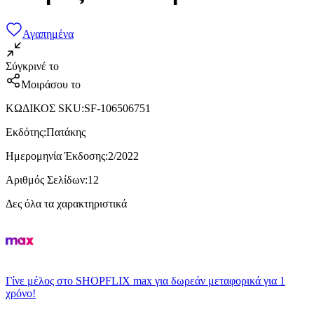
Αγαπημένα
Σύγκρινέ το
Μοιράσου το
ΚΩΔΙΚΟΣ SKU
:
SF-106506751
Εκδότης
:
Πατάκης
Ημερομηνία Έκδοσης
:
2/2022
Αριθμός Σελίδων
:
12
Δες όλα τα χαρακτηριστικά
Γίνε μέλος στο SHOPFLIX max για δωρεάν μεταφορικά για 1
χρόνο!