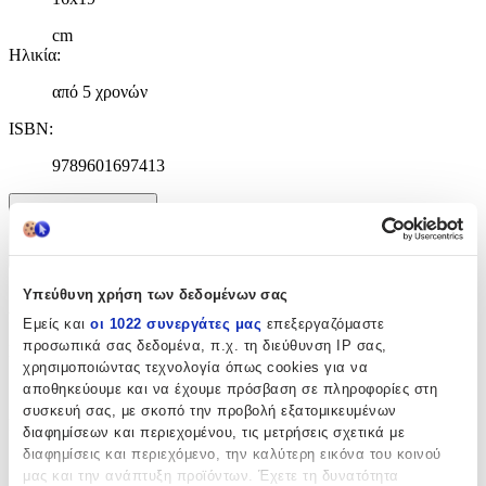
cm
Ηλικία
:
από 5 χρονών
ISBN
:
9789601697413
Χαρακτηριστικά
+
Υπεύθυνη χρήση των δεδομένων σας
Χαρακτηριστικά
Εμείς και
οι 1022 συνεργάτες μας
επεξεργαζόμαστε
προσωπικά σας δεδομένα, π.χ. τη διεύθυνση IP σας,
Εκδότης
:
χρησιμοποιώντας τεχνολογία όπως cookies για να
Πατάκης
αποθηκεύουμε και να έχουμε πρόσβαση σε πληροφορίες στη
συσκευή σας, με σκοπό την προβολή εξατομικευμένων
Ημερομηνία Έκδοσης
:
διαφημίσεων και περιεχομένου, τις μετρήσεις σχετικά με
διαφημίσεις και περιεχόμενο, την καλύτερη εικόνα του κοινού
2/2022
μας και την ανάπτυξη προϊόντων. Έχετε τη δυνατότητα