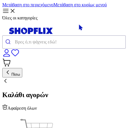
Μετάβαση στο περιεχόμενο
Μετάβαση στο κυρίως μενού
Όλες οι κατηγορίες
Πίσω
Καλάθι αγορών
Αφαίρεση όλων