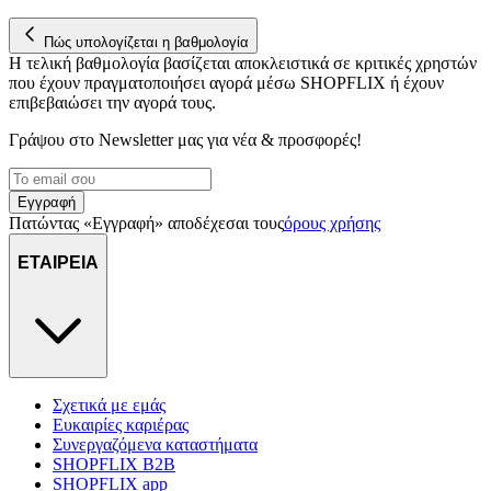
στη συσκευή σας, με σκοπό την προβολή εξατομικευμένων
διαφημίσεων και περιεχομένου, τις μετρήσεις σχετικά με
Πώς υπολογίζεται η βαθμολογία
διαφημίσεις και περιεχόμενο, την καλύτερη εικόνα του κοινού
Η τελική βαθμολογία βασίζεται αποκλειστικά σε κριτικές χρηστών
μας και την ανάπτυξη προϊόντων. Επίσης, κοινοποιούμε
που έχουν πραγματοποιήσει αγορά μέσω SHOPFLIX ή έχουν
πληροφορίες σχετικά με την από μέρους σας χρήση της
επιβεβαιώσει την αγορά τους.
τοποθεσίας μας στους συνεργάτες μέσων κοινωνικής
Γράψου στο Νewsletter μας για νέα & προσφορές!
δικτύωσης, διαφημίσεων και ανάλυσης.
Εγγραφή
Πατώντας «Εγγραφή» αποδέχεσαι τους
όρους χρήσης
ΕΤΑΙΡΕΙΑ
Σχετικά με εμάς
Ευκαιρίες καριέρας
Συνεργαζόμενα καταστήματα
SHOPFLIX B2B
SHOPFLIX app