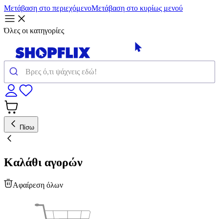
Μετάβαση στο περιεχόμενο
Μετάβαση στο κυρίως μενού
Όλες οι κατηγορίες
Πίσω
Καλάθι αγορών
Αφαίρεση όλων