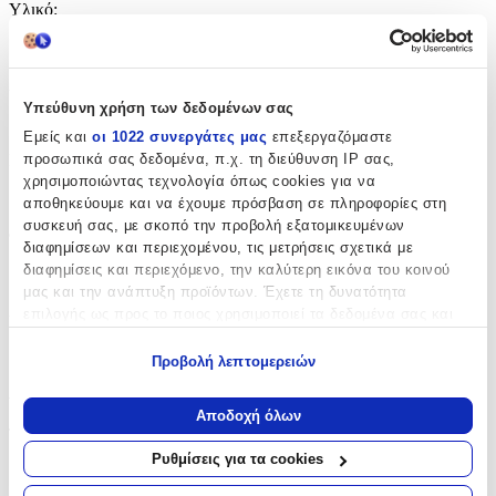
Υλικό
:
Ασήμι
Δίχρωμη
:
Υπεύθυνη χρήση των δεδομένων σας
Όχι
Εμείς και
οι 1022 συνεργάτες μας
επεξεργαζόμαστε
προσωπικά σας δεδομένα, π.χ. τη διεύθυνση IP σας,
Επιχρυσωμένη
:
χρησιμοποιώντας τεχνολογία όπως cookies για να
Όχι
αποθηκεύουμε και να έχουμε πρόσβαση σε πληροφορίες στη
συσκευή σας, με σκοπό την προβολή εξατομικευμένων
Φύλο
:
διαφημίσεων και περιεχομένου, τις μετρήσεις σχετικά με
διαφημίσεις και περιεχόμενο, την καλύτερη εικόνα του κοινού
Unisex
μας και την ανάπτυξη προϊόντων. Έχετε τη δυνατότητα
Χρώμα Υλικού
:
επιλογής ως προς το ποιος χρησιμοποιεί τα δεδομένα σας και
για ποιους σκοπούς.
Λευκό
Προβολή λεπτομερειών
Εάν μας επιτρέπετε, θα θέλαμε επίσης:
Λεπτομέρειες
Να συλλέξουμε πληροφορίες σχετικά με τη γεωγραφική
Αποδοχή όλων
σας τοποθεσία, οι οποίες μπορεί να είναι ακριβείς σε
Τύπος
:
απόσταση μερικών μέτρων
Ρυθμίσεις για τα cookies
Λαιμού
Να αναγνωρίσουμε τη συσκευή σας σαρώνοντας ενεργά
για συγκεκριμένα χαρακτηριστικά (δακτυλικό αποτύπωμα)