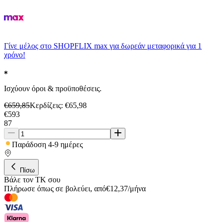
Γίνε μέλος στο SHOPFLIX max για δωρεάν μεταφορικά για 1
χρόνο!
Ισχύουν όροι & προϋποθέσεις.
€
659,85
Κερδίζεις
: €
65,98
€
593
87
Παράδοση 4-9 ημέρες
Πίσω
Βάλε τον ΤΚ σου
Πλήρωσε όπως σε βολεύει
,
από
€
12,37
/
μήνα