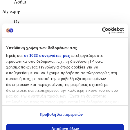
Ασήμι
Δίχρωμη
:
Όχι
Επιχρυσωμένη
:
Όχι
Υπεύθυνη χρήση των δεδομένων σας
Φύλο
:
Εμείς και
οι 1022 συνεργάτες μας
επεξεργαζόμαστε
Unisex
προσωπικά σας δεδομένα, π.χ. τη διεύθυνση IP σας,
χρησιμοποιώντας τεχνολογία όπως cookies για να
Χρώμα Υλικού
:
αποθηκεύουμε και να έχουμε πρόσβαση σε πληροφορίες στη
συσκευή σας, με σκοπό την προβολή εξατομικευμένων
Λευκό
διαφημίσεων και περιεχομένου, τις μετρήσεις σχετικά με
διαφημίσεις και περιεχόμενο, την καλύτερη εικόνα του κοινού
Λεπτομέρειες
μας και την ανάπτυξη προϊόντων. Έχετε τη δυνατότητα
επιλογής ως προς το ποιος χρησιμοποιεί τα δεδομένα σας και
Τύπος
:
για ποιους σκοπούς.
Λαιμού
Προβολή λεπτομερειών
Εάν μας επιτρέπετε, θα θέλαμε επίσης:
Μήκος
:
Να συλλέξουμε πληροφορίες σχετικά με τη γεωγραφική
Αποδοχή όλων