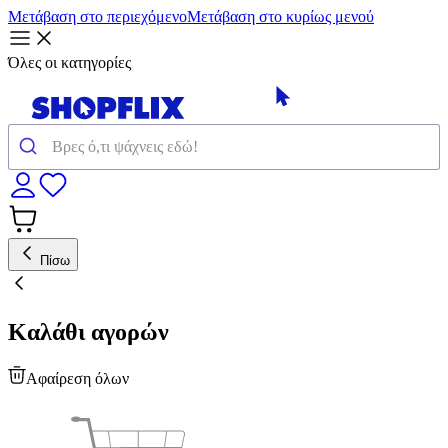
Μετάβαση στο περιεχόμενο
Μετάβαση στο κυρίως μενού
Όλες οι κατηγορίες
Πίσω
Καλάθι αγορών
Αφαίρεση όλων