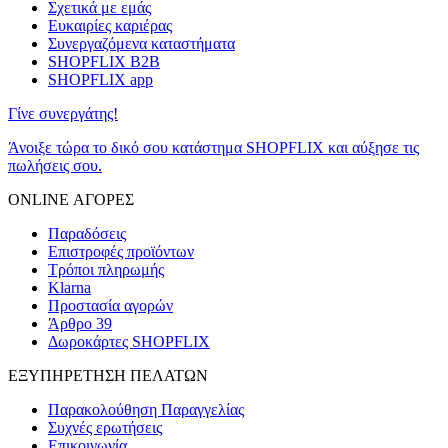
Σχετικά με εμάς
Ευκαιρίες καριέρας
Συνεργαζόμενα καταστήματα
SHOPFLIX B2B
SHOPFLIX app
Γίνε συνεργάτης!
Άνοιξε τώρα το δικό σου κατάστημα SHOPFLIX και αύξησε τις
πωλήσεις σου.
ONLINE ΑΓΟΡΕΣ
Παραδόσεις
Επιστροφές προϊόντων
Τρόποι πληρωμής
Klarna
Προστασία αγορών
Άρθρο 39
Δωροκάρτες SHOPFLIX
ΕΞΥΠΗΡΕΤΗΣΗ ΠΕΛΑΤΩΝ
Παρακολούθηση Παραγγελίας
Συχνές ερωτήσεις
Επικοινωνία