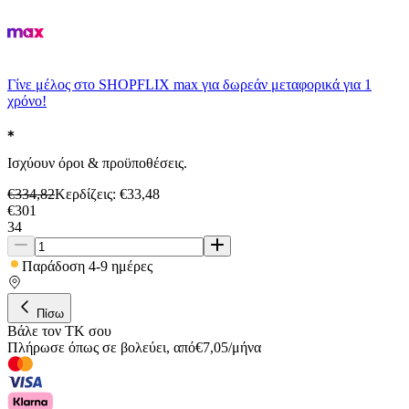
Γίνε μέλος στο SHOPFLIX max για δωρεάν μεταφορικά για 1
χρόνο!
Ισχύουν όροι & προϋποθέσεις.
€
334,82
Κερδίζεις
: €
33,48
€
301
34
Παράδοση 4-9 ημέρες
Πίσω
Βάλε τον ΤΚ σου
Πλήρωσε όπως σε βολεύει
,
από
€
7,05
/
μήνα