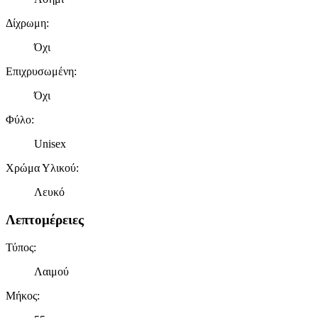
τοποθεσίας μας στους συνεργάτες μέσων κοινωνικής
δικτύωσης, διαφημίσεων και ανάλυσης.
Δίχρωμη
:
Όχι
Επιχρυσωμένη
:
Όχι
Φύλο
:
Unisex
Χρώμα Υλικού
:
Λευκό
Λεπτομέρειες
Τύπος
:
Λαιμού
Μήκος
: