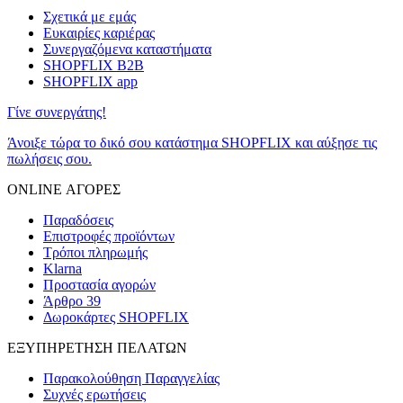
Σχετικά με εμάς
Ευκαιρίες καριέρας
Συνεργαζόμενα καταστήματα
SHOPFLIX B2B
SHOPFLIX app
Γίνε συνεργάτης!
Άνοιξε τώρα το δικό σου κατάστημα SHOPFLIX και αύξησε τις
πωλήσεις σου.
ONLINE ΑΓΟΡΕΣ
Παραδόσεις
Επιστροφές προϊόντων
Τρόποι πληρωμής
Klarna
Προστασία αγορών
Άρθρο 39
Δωροκάρτες SHOPFLIX
ΕΞΥΠΗΡΕΤΗΣΗ ΠΕΛΑΤΩΝ
Παρακολούθηση Παραγγελίας
Συχνές ερωτήσεις