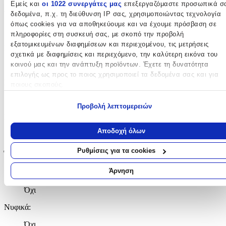
Εμείς και
οι 1022 συνεργάτες μας
επεξεργαζόμαστε προσωπικά σ
Υλικό
:
δεδομένα, π.χ. τη διεύθυνση IP σας, χρησιμοποιώντας τεχνολογία
όπως cookies για να αποθηκεύουμε και να έχουμε πρόσβαση σε
Ατσάλι
πληροφορίες στη συσκευή σας, με σκοπό την προβολή
εξατομικευμένων διαφημίσεων και περιεχομένου, τις μετρήσεις
Επιχρυσωμένα
:
σχετικά με διαφημίσεις και περιεχόμενο, την καλύτερη εικόνα του
κοινού μας και την ανάπτυξη προϊόντων. Έχετε τη δυνατότητα
Ναι
επιλογής ως προς το ποιος χρησιμοποιεί τα δεδομένα σας και για
Περιοχή
:
ποιους σκοπούς.
Αυτιά
Εάν μας επιτρέπετε, θα θέλαμε επίσης:
Προβολή λεπτομερειών
Σετ
:
Να συλλέξουμε πληροφορίες σχετικά με τη γεωγραφική σας
τοποθεσία, οι οποίες μπορεί να είναι ακριβείς σε απόσταση
Αποδοχή όλων
Όχι
μερικών μέτρων
Να αναγνωρίσουμε τη συσκευή σας σαρώνοντας ενεργά για
Ρυθμίσεις για τα cookies
Έξτρα Χαρακτηριστικά
συγκεκριμένα χαρακτηριστικά (δακτυλικό αποτύπωμα)
Μάθετε περισσότερα σχετικά με τον τρόπο επεξεργασίας των
Άρνηση
Piercing
:
προσωπικών σας δεδομένων και καθορίστε τις προτιμήσεις σας στη
ενότητα “Λεπτομέρειες”
. Μπορείτε να αλλάξετε ή να ανακαλέσετ
Όχι
τη συγκατάθεσή σας ανά πάσα στιγμή από τη Δήλωση Cookies.
Νυφικά
:
Χρησιμοποιούμε cookies ώστε η τοποθεσία μας να λειτουργεί σωστ
Όχι