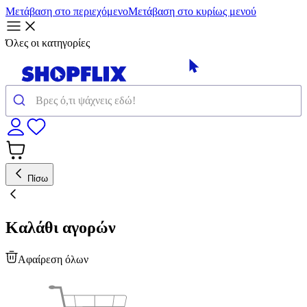
Μετάβαση στο περιεχόμενο
Μετάβαση στο κυρίως μενού
Όλες οι κατηγορίες
Πίσω
Καλάθι αγορών
Αφαίρεση όλων