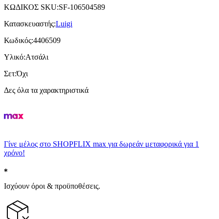
ΚΩΔΙΚΟΣ SKU
:
SF-106504589
Κατασκευαστής
:
Luigi
Κωδικός
:
4406509
Υλικό
:
Ατσάλι
Σετ
:
Όχι
Δες όλα τα χαρακτηριστικά
Γίνε μέλος στο SHOPFLIX max για δωρεάν μεταφορικά για 1
χρόνο!
Ισχύουν όροι & προϋποθέσεις.