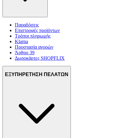
Παραδόσεις
Επιστροφές προϊόντων
Τρόποι πληρωμής
Klarna
Προστασία αγορών
Άρθρο 39
Δωροκάρτες SHOPFLIX
ΕΞΥΠΗΡΕΤΗΣΗ ΠΕΛΑΤΩΝ