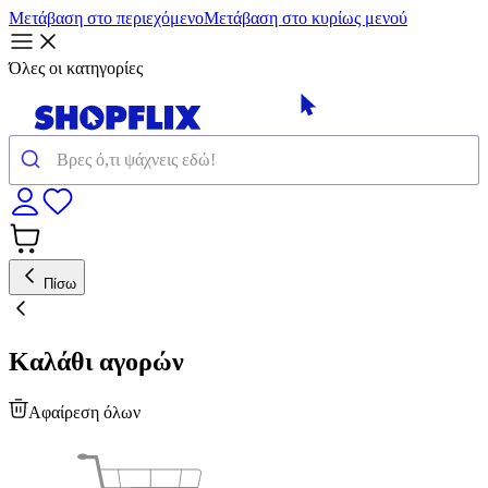
Μετάβαση στο περιεχόμενο
Μετάβαση στο κυρίως μενού
Όλες οι κατηγορίες
Πίσω
Καλάθι αγορών
Αφαίρεση όλων