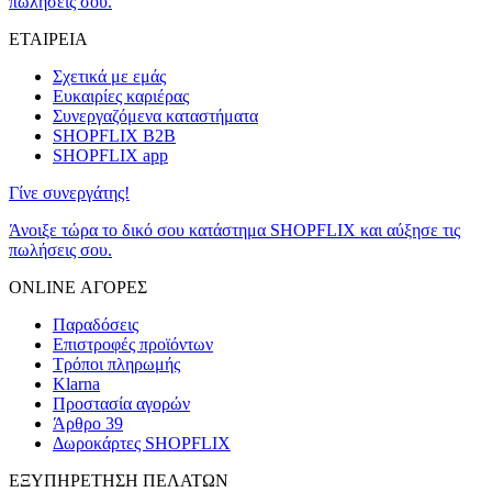
πωλήσεις σου.
ΕΤΑΙΡΕΙΑ
Σχετικά με εμάς
Ευκαιρίες καριέρας
Συνεργαζόμενα καταστήματα
SHOPFLIX B2B
SHOPFLIX app
Γίνε συνεργάτης!
Άνοιξε τώρα το δικό σου κατάστημα SHOPFLIX και αύξησε τις
πωλήσεις σου.
ONLINE ΑΓΟΡΕΣ
Παραδόσεις
Επιστροφές προϊόντων
Τρόποι πληρωμής
Klarna
Προστασία αγορών
Άρθρο 39
Δωροκάρτες SHOPFLIX
ΕΞΥΠΗΡΕΤΗΣΗ ΠΕΛΑΤΩΝ