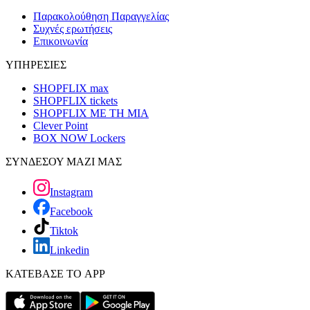
Παρακολούθηση Παραγγελίας
Συχνές ερωτήσεις
Επικοινωνία
ΥΠΗΡΕΣΙΕΣ
SHOPFLIX max
SHOPFLIX tickets
SHOPFLIX ΜΕ ΤΗ ΜΙΑ
Clever Point
BOX NOW Lockers
ΣΥΝΔΕΣΟΥ ΜΑΖΙ ΜΑΣ
Instagram
Facebook
Tiktok
Linkedin
ΚΑΤΕΒΑΣΕ ΤΟ APP