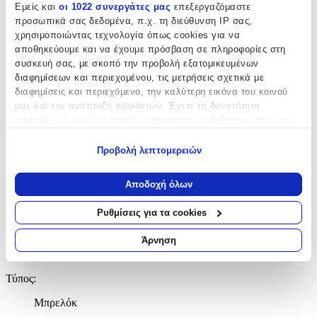
Εμείς και
οι 1022 συνεργάτες μας
επεξεργαζόμαστε
Μπρελόκ
προσωπικά σας δεδομένα, π.χ. τη διεύθυνση IP σας,
χρησιμοποιώντας τεχνολογία όπως cookies για να
με Led
:
αποθηκεύουμε και να έχουμε πρόσβαση σε πληροφορίες στη
Όχι
συσκευή σας, με σκοπό την προβολή εξατομικευμένων
διαφημίσεων και περιεχομένου, τις μετρήσεις σχετικά με
Χειροποίητο
:
διαφημίσεις και περιεχόμενο, την καλύτερη εικόνα του κοινού
μας και την ανάπτυξη προϊόντων. Έχετε τη δυνατότητα
Όχι
επιλογής ως προς το ποιος χρησιμοποιεί τα δεδομένα σας και
Κατασκευαστής
:
για ποιους σκοπούς.
Προβολή λεπτομερειών
Kiub
Εάν μας επιτρέπετε, θα θέλαμε επίσης:
Να συλλέξουμε πληροφορίες σχετικά με τη γεωγραφική
Αποδοχή όλων
σας τοποθεσία, οι οποίες μπορεί να είναι ακριβείς σε
Χαρακτηριστικά
απόσταση μερικών μέτρων
Ρυθμίσεις για τα cookies
+
Να αναγνωρίσουμε τη συσκευή σας σαρώνοντας ενεργά
για συγκεκριμένα χαρακτηριστικά (δακτυλικό αποτύπωμα)
Άρνηση
Χαρακτηριστικά
Μάθετε περισσότερα σχετικά με τον τρόπο επεξεργασίας των
προσωπικών σας δεδομένων και καθορίστε τις προτιμήσεις σας
Τύπος
:
στην
ενότητα “Λεπτομέρειες”
. Μπορείτε να αλλάξετε ή να
ανακαλέσετε τη συγκατάθεσή σας ανά πάσα στιγμή από τη
Μπρελόκ
Δήλωση Cookies.