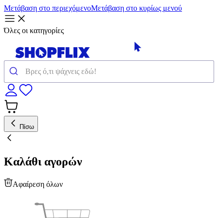
Μετάβαση στο περιεχόμενο
Μετάβαση στο κυρίως μενού
Όλες οι κατηγορίες
Πίσω
Καλάθι αγορών
Αφαίρεση όλων