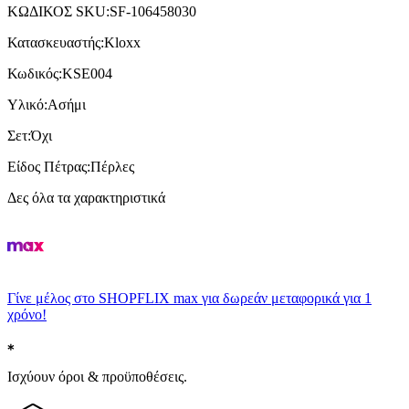
ΚΩΔΙΚΟΣ SKU
:
SF-106458030
Κατασκευαστής
:
Kloxx
Κωδικός
:
KSE004
Υλικό
:
Ασήμι
Σετ
:
Όχι
Είδος Πέτρας
:
Πέρλες
Δες όλα τα χαρακτηριστικά
Γίνε μέλος στο SHOPFLIX max για δωρεάν μεταφορικά για 1
χρόνο!
Ισχύουν όροι & προϋποθέσεις.