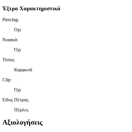
για να αποθηκεύουμε και να έχουμε πρόσβαση σε πληροφορίες
Έξτρα Χαρακτηριστικά
στη συσκευή σας, με σκοπό την προβολή εξατομικευμένων
διαφημίσεων και περιεχομένου, τις μετρήσεις σχετικά με
Piercing
:
διαφημίσεις και περιεχόμενο, την καλύτερη εικόνα του κοινού
μας και την ανάπτυξη προϊόντων. Επίσης, κοινοποιούμε
Όχι
πληροφορίες σχετικά με την από μέρους σας χρήση της
Νυφικά
:
τοποθεσίας μας στους συνεργάτες μέσων κοινωνικής
δικτύωσης, διαφημίσεων και ανάλυσης.
Όχι
Τύπος
:
Καρφωτά
Clip
:
Όχι
Είδος Πέτρας
:
Πέρλες
Αξιολογήσεις