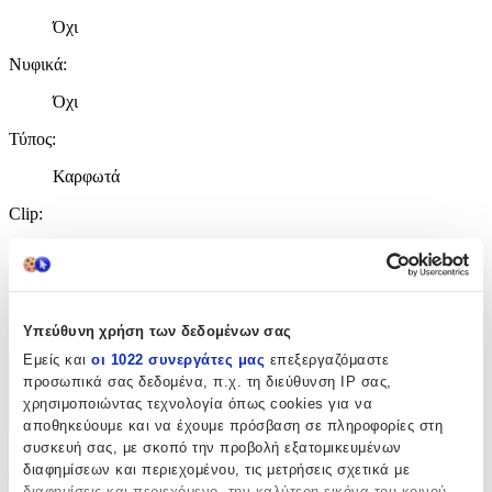
Όχι
Νυφικά
:
Όχι
Τύπος
:
Καρφωτά
Clip
:
Όχι
Είδος Πέτρας
:
Πέρλες
Υπεύθυνη χρήση των δεδομένων σας
Εμείς και
οι 1022 συνεργάτες μας
επεξεργαζόμαστε
προσωπικά σας δεδομένα, π.χ. τη διεύθυνση IP σας,
Χαρακτηριστικά
χρησιμοποιώντας τεχνολογία όπως cookies για να
+
αποθηκεύουμε και να έχουμε πρόσβαση σε πληροφορίες στη
συσκευή σας, με σκοπό την προβολή εξατομικευμένων
Χαρακτηριστικά
διαφημίσεων και περιεχομένου, τις μετρήσεις σχετικά με
διαφημίσεις και περιεχόμενο, την καλύτερη εικόνα του κοινού