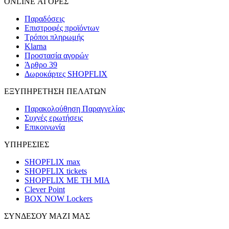
ONLINE ΑΓΟΡΕΣ
Παραδόσεις
Επιστροφές προϊόντων
Τρόποι πληρωμής
Klarna
Προστασία αγορών
Άρθρο 39
Δωροκάρτες SHOPFLIX
ΕΞΥΠΗΡΕΤΗΣΗ ΠΕΛΑΤΩΝ
Παρακολούθηση Παραγγελίας
Συχνές ερωτήσεις
Επικοινωνία
ΥΠΗΡΕΣΙΕΣ
SHOPFLIX max
SHOPFLIX tickets
SHOPFLIX ΜΕ ΤΗ ΜΙΑ
Clever Point
BOX NOW Lockers
ΣΥΝΔΕΣΟΥ ΜΑΖΙ ΜΑΣ