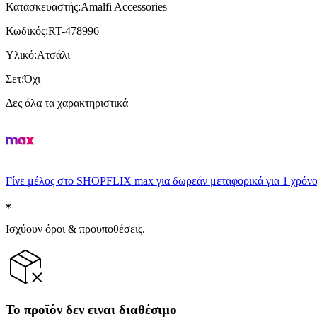
Κατασκευαστής
:
Amalfi Accessories
Κωδικός
:
RT-478996
Υλικό
:
Ατσάλι
Σετ
:
Όχι
Δες όλα τα χαρακτηριστικά
Γίνε μέλος στο SHOPFLIX max για δωρεάν μεταφορικά για 1 χρόνο
Ισχύουν όροι & προϋποθέσεις.
Το προϊόν δεν ειναι διαθέσιμο