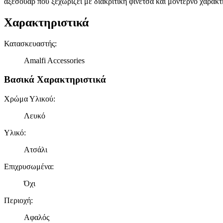
αξεσουάρ που ξεχωρίζει με διακριτική φινέτσα και μοντέρνο χαρακτ
Χαρακτηριστικά
Κατασκευαστής
:
Amalfi Accessories
Βασικά Χαρακτηριστικά
Χρώμα Υλικού
:
Λευκό
Υλικό
:
Ατσάλι
Επιχρυσωμένα
:
Όχι
Περιοχή
:
Αφαλός