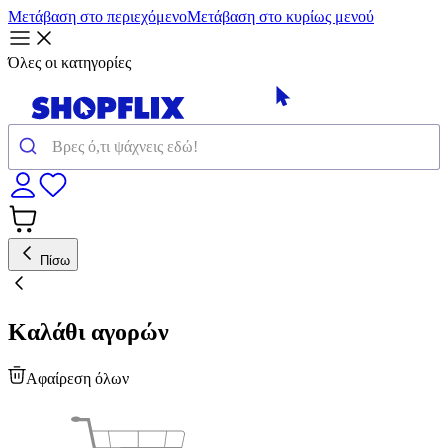
Μετάβαση στο περιεχόμενο
Μετάβαση στο κυρίως μενού
Όλες οι κατηγορίες
Πίσω
Καλάθι αγορών
Αφαίρεση όλων