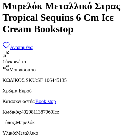
Μπρελόκ Μεταλλικό Στρας
Tropical Sequins 6 Cm Icε
Cream Bookstop
Αγαπημένα
Σύγκρινέ το
Μοιράσου το
ΚΩΔΙΚΟΣ SKU
:
SF-106445135
Χρώμα
:
Εκρού
Κατασκευαστής
:
Book-stop
Κωδικός
:
4029811387960Ice
Τύπος
:
Μπρελόκ
Υλικό
:
Μεταλλικό