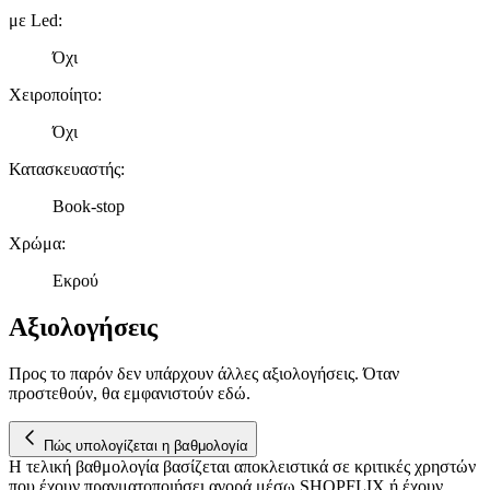
διαφημίσεις και περιεχόμενο, την καλύτερη εικόνα του κοινού
με Led
:
μας και την ανάπτυξη προϊόντων. Επίσης, κοινοποιούμε
πληροφορίες σχετικά με την από μέρους σας χρήση της
Όχι
τοποθεσίας μας στους συνεργάτες μέσων κοινωνικής
Χειροποίητο
:
δικτύωσης, διαφημίσεων και ανάλυσης.
Όχι
Κατασκευαστής
:
Book-stop
Χρώμα
:
Εκρού
Αξιολογήσεις
Προς το παρόν δεν υπάρχουν άλλες αξιολογήσεις. Όταν
προστεθούν, θα εμφανιστούν εδώ.
Πώς υπολογίζεται η βαθμολογία
Η τελική βαθμολογία βασίζεται αποκλειστικά σε κριτικές χρηστών
που έχουν πραγματοποιήσει αγορά μέσω SHOPFLIX ή έχουν