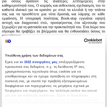
για όσους αγαπούν τις ιδιαίτερες λεπτομέρειες στην
καθημερινότητά τους. Ο κομψός και ανθεκτικός σχεδιασμός του το
καθιστά ιδανικό για να κρατάτε με στυλ τα κλειδιά ή την τσάντα
σας και να προσθέτετε μια νότα δροσιάς και λάμψης σε κάθε
εμφάνιση. Η υπογραφή ποιότητας Book-stop εγγυάται υψηλή
αντοχή και διαχρονικό στιλ, προσφέροντας ένα αξεσουάρ που
ξεχωρίζει για τη φαντασία και την πρακτικότητά του. Ένα δώρο που
σίγουρα θα τραβήξει τα βλέμματα και θα ενθουσιάσει όσους το
αποκτήσουν.
Χαρακτηριστικά
Τύπος
:
Υπεύθυνη χρήση των δεδομένων σας
Εμείς και
οι 1022 συνεργάτες μας
επεξεργαζόμαστε
Μπρελόκ
προσωπικά σας δεδομένα, π.χ. τη διεύθυνση IP σας,
χρησιμοποιώντας τεχνολογία όπως cookies για να
Υλικό
:
αποθηκεύουμε και να έχουμε πρόσβαση σε πληροφορίες στη
Μεταλλικό
συσκευή σας, με σκοπό την προβολή εξατομικευμένων
διαφημίσεων και περιεχομένου, τις μετρήσεις σχετικά με
με Led
:
διαφημίσεις και περιεχόμενο, την καλύτερη εικόνα του κοινού
μας και την ανάπτυξη προϊόντων. Έχετε τη δυνατότητα
Όχι
επιλογής ως προς το ποιος χρησιμοποιεί τα δεδομένα σας και
Χειροποίητο
:
για ποιους σκοπούς.