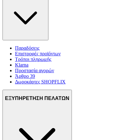
Παραδόσεις
Επιστροφές προϊόντων
Τρόποι πληρωμής
Klarna
Προστασία αγορών
Άρθρο 39
Δωροκάρτες SHOPFLIX
ΕΞΥΠΗΡΕΤΗΣΗ ΠΕΛΑΤΩΝ