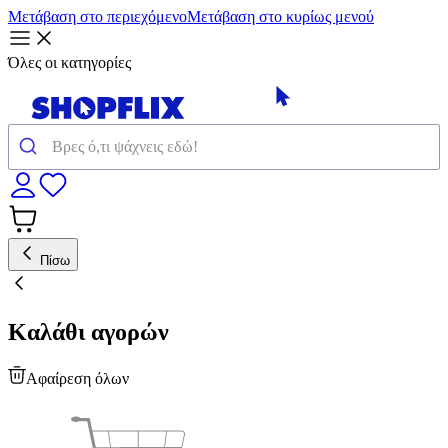
Μετάβαση στο περιεχόμενο
Μετάβαση στο κυρίως μενού
Όλες οι κατηγορίες
Πίσω
Καλάθι αγορών
Αφαίρεση όλων