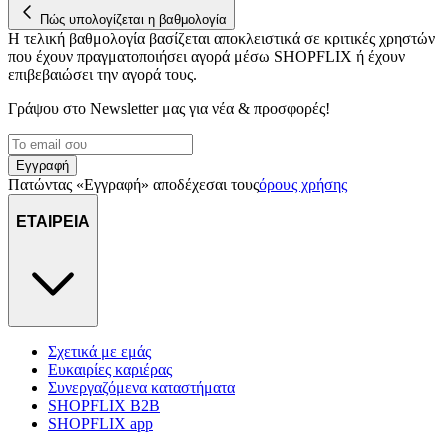
διαφημίσεων και περιεχομένου, τις μετρήσεις σχετικά με
Πώς υπολογίζεται η βαθμολογία
Η τελική βαθμολογία βασίζεται αποκλειστικά σε κριτικές χρηστών
διαφημίσεις και περιεχόμενο, την καλύτερη εικόνα του κοινού
που έχουν πραγματοποιήσει αγορά μέσω SHOPFLIX ή έχουν
μας και την ανάπτυξη προϊόντων. Επίσης, κοινοποιούμε
επιβεβαιώσει την αγορά τους.
πληροφορίες σχετικά με την από μέρους σας χρήση της
τοποθεσίας μας στους συνεργάτες μέσων κοινωνικής
Γράψου στο Νewsletter μας για νέα & προσφορές!
δικτύωσης, διαφημίσεων και ανάλυσης.
Εγγραφή
Πατώντας «Εγγραφή» αποδέχεσαι τους
όρους χρήσης
ΕΤΑΙΡΕΙΑ
Σχετικά με εμάς
Ευκαιρίες καριέρας
Συνεργαζόμενα καταστήματα
SHOPFLIX B2B
SHOPFLIX app