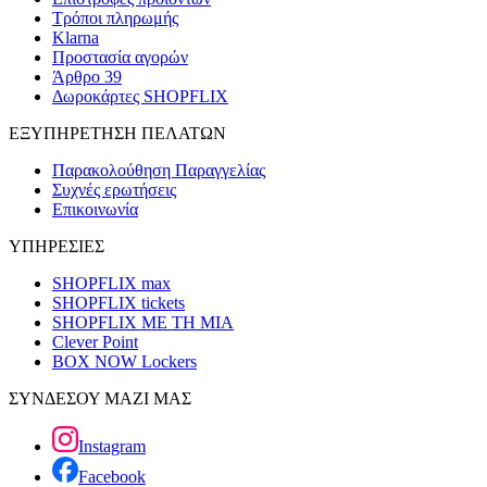
Τρόποι πληρωμής
Klarna
Προστασία αγορών
Άρθρο 39
Δωροκάρτες SHOPFLIX
ΕΞΥΠΗΡΕΤΗΣΗ ΠΕΛΑΤΩΝ
Παρακολούθηση Παραγγελίας
Συχνές ερωτήσεις
Επικοινωνία
ΥΠΗΡΕΣΙΕΣ
SHOPFLIX max
SHOPFLIX tickets
SHOPFLIX ΜΕ ΤΗ ΜΙΑ
Clever Point
BOX NOW Lockers
ΣΥΝΔΕΣΟΥ ΜΑΖΙ ΜΑΣ
Instagram
Facebook