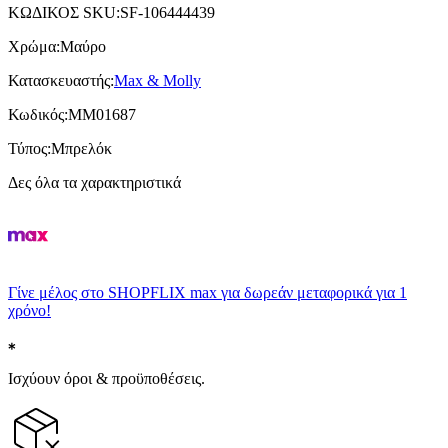
ΚΩΔΙΚΟΣ SKU
:
SF-106444439
Χρώμα
:
Μαύρο
Κατασκευαστής
:
Max & Molly
Κωδικός
:
MM01687
Τύπος
:
Μπρελόκ
Δες όλα τα χαρακτηριστικά
Γίνε μέλος στο SHOPFLIX max για δωρεάν μεταφορικά για 1
χρόνο!
Ισχύουν όροι & προϋποθέσεις.