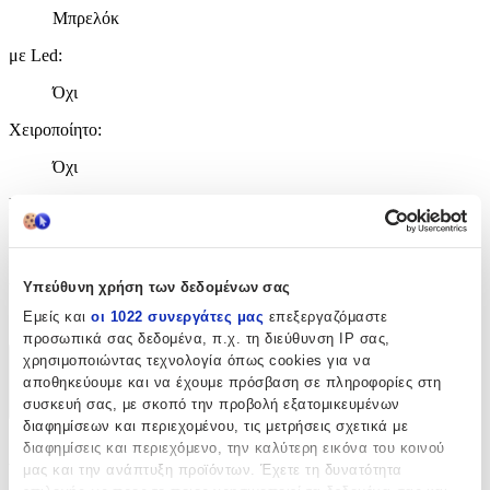
Μπρελόκ
με Led
:
Όχι
Χειροποίητο
:
Όχι
Κατασκευαστής
:
Max & Molly
Χρώμα
:
Υπεύθυνη χρήση των δεδομένων σας
Μαύρο
Εμείς και
οι 1022 συνεργάτες μας
επεξεργαζόμαστε
προσωπικά σας δεδομένα, π.χ. τη διεύθυνση IP σας,
χρησιμοποιώντας τεχνολογία όπως cookies για να
Χαρακτηριστικά
αποθηκεύουμε και να έχουμε πρόσβαση σε πληροφορίες στη
συσκευή σας, με σκοπό την προβολή εξατομικευμένων
+
διαφημίσεων και περιεχομένου, τις μετρήσεις σχετικά με
διαφημίσεις και περιεχόμενο, την καλύτερη εικόνα του κοινού
Χαρακτηριστικά
μας και την ανάπτυξη προϊόντων. Έχετε τη δυνατότητα