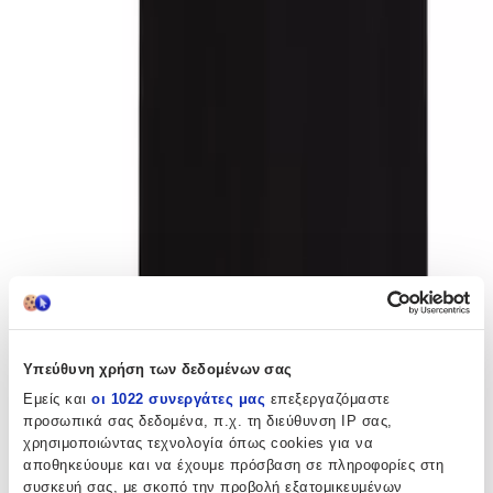
Κατασκευαστής
:
Sprint
Με Πανωφόρι
:
Όχι
Τεμάχια
:
2
τμχ
Φύλο
:
Κορίτσι
Χρώμα
:
Υπεύθυνη χρήση των δεδομένων σας
Μαύρο
Εμείς και
οι 1022 συνεργάτες μας
επεξεργαζόμαστε
προσωπικά σας δεδομένα, π.χ. τη διεύθυνση IP σας,
Έξτρα Χαρακτηριστικά
χρησιμοποιώντας τεχνολογία όπως cookies για να
αποθηκεύουμε και να έχουμε πρόσβαση σε πληροφορίες στη
Εποχή
:
συσκευή σας, με σκοπό την προβολή εξατομικευμένων