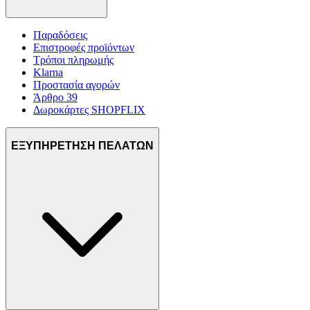
Παραδόσεις
Επιστροφές προϊόντων
Τρόποι πληρωμής
Klarna
Προστασία αγορών
Άρθρο 39
Δωροκάρτες SHOPFLIX
ΕΞΥΠΗΡΕΤΗΣΗ ΠΕΛΑΤΩΝ