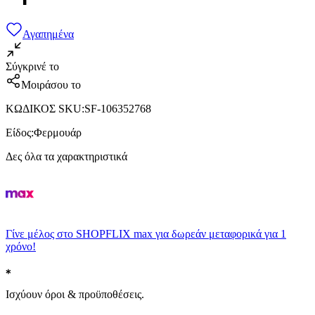
Αγαπημένα
Σύγκρινέ το
Μοιράσου το
ΚΩΔΙΚΟΣ SKU
:
SF-106352768
Είδος
:
Φερμουάρ
Δες όλα τα χαρακτηριστικά
Γίνε μέλος στο SHOPFLIX max για δωρεάν μεταφορικά για 1
χρόνο!
Ισχύουν όροι & προϋποθέσεις.