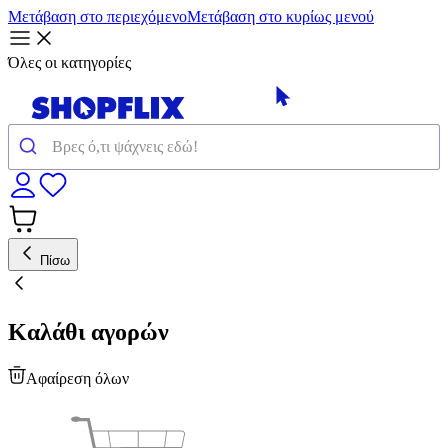
Μετάβαση στο περιεχόμενο
Μετάβαση στο κυρίως μενού
Όλες οι κατηγορίες
Πίσω
Καλάθι αγορών
Αφαίρεση όλων