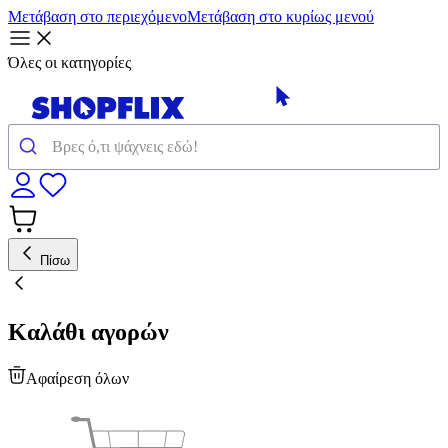
Μετάβαση στο περιεχόμενο
Μετάβαση στο κυρίως μενού
Όλες οι κατηγορίες
Πίσω
Καλάθι αγορών
Αφαίρεση όλων