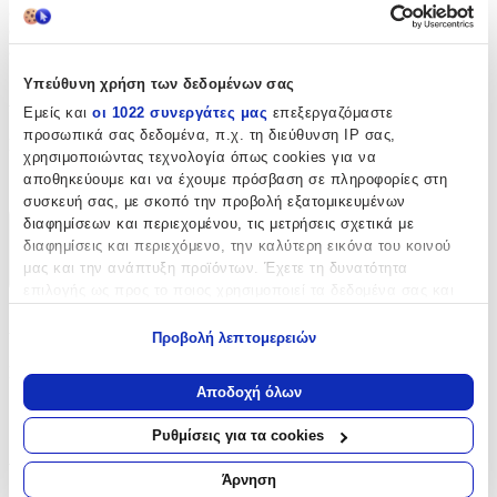
επιδιορθώσεις, κατασκευές ρούχων ή καινούρια projects. Η
στιβαρή κατασκευή του εξασφαλίζει μακροχρόνια χρήση και άψογη
εφαρμογή σε κάθε ραπτική εργασία.
Υπεύθυνη χρήση των δεδομένων σας
Χαρακτηριστικά
Εμείς και
οι 1022 συνεργάτες μας
επεξεργαζόμαστε
προσωπικά σας δεδομένα, π.χ. τη διεύθυνση IP σας,
Είδος
:
χρησιμοποιώντας τεχνολογία όπως cookies για να
αποθηκεύουμε και να έχουμε πρόσβαση σε πληροφορίες στη
Φερμουάρ
συσκευή σας, με σκοπό την προβολή εξατομικευμένων
διαφημίσεων και περιεχομένου, τις μετρήσεις σχετικά με
Χαρακτηριστικά
διαφημίσεις και περιεχόμενο, την καλύτερη εικόνα του κοινού
μας και την ανάπτυξη προϊόντων. Έχετε τη δυνατότητα
+
επιλογής ως προς το ποιος χρησιμοποιεί τα δεδομένα σας και
για ποιους σκοπούς.
Χαρακτηριστικά
Προβολή λεπτομερειών
Εάν μας επιτρέπετε, θα θέλαμε επίσης:
Είδος
:
Να συλλέξουμε πληροφορίες σχετικά με τη γεωγραφική
Αποδοχή όλων
σας τοποθεσία, οι οποίες μπορεί να είναι ακριβείς σε
Φερμουάρ
απόσταση μερικών μέτρων
Ρυθμίσεις για τα cookies
Να αναγνωρίσουμε τη συσκευή σας σαρώνοντας ενεργά
Αξιολογήσεις
για συγκεκριμένα χαρακτηριστικά (δακτυλικό αποτύπωμα)
Άρνηση