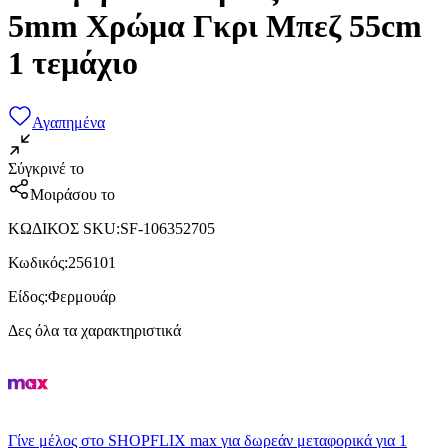
5mm Χρώμα Γκρι Μπεζ 55cm
1 τεμάχιο
Αγαπημένα
Σύγκρινέ το
Μοιράσου το
ΚΩΔΙΚΟΣ SKU
:
SF-106352705
Κωδικός
:
256101
Είδος
:
Φερμουάρ
Δες όλα τα χαρακτηριστικά
Γίνε μέλος στο SHOPFLIX max για δωρεάν μεταφορικά για 1