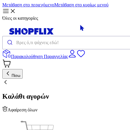
Μετάβαση στο περιεχόμενο
Μετάβαση στο κυρίως μενού
Όλες οι κατηγορίες
Παρακολούθηση Παραγγελίας
Πίσω
Καλάθι αγορών
Αφαίρεση όλων