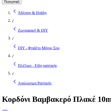
Περιγραφή
Άθληση & Hobby
/
Ζωγραφική & DIY
/
DIY - Φτιάξτο Μόνος Σου
/
Πλέξιμο - Είδη ραπτικής
/
Αναλώσιμα Ραπτικής
Κορδόνι Βαμβακερό Πλακέ 10m