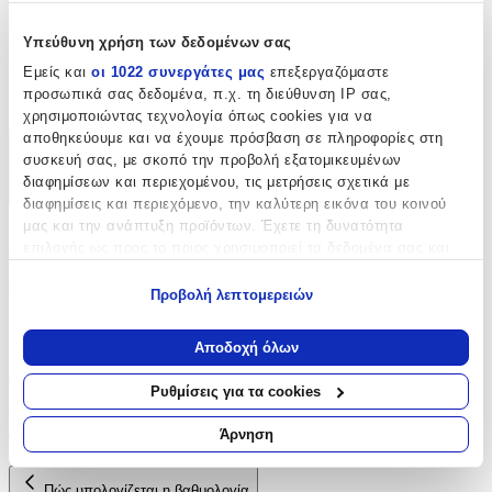
Χαρακτηριστικά
Υπεύθυνη χρήση των δεδομένων σας
Είδος
:
Εμείς και
οι 1022 συνεργάτες μας
επεξεργαζόμαστε
προσωπικά σας δεδομένα, π.χ. τη διεύθυνση IP σας,
Φερμουάρ
χρησιμοποιώντας τεχνολογία όπως cookies για να
αποθηκεύουμε και να έχουμε πρόσβαση σε πληροφορίες στη
Χαρακτηριστικά
συσκευή σας, με σκοπό την προβολή εξατομικευμένων
διαφημίσεων και περιεχομένου, τις μετρήσεις σχετικά με
+
διαφημίσεις και περιεχόμενο, την καλύτερη εικόνα του κοινού
μας και την ανάπτυξη προϊόντων. Έχετε τη δυνατότητα
Χαρακτηριστικά
επιλογής ως προς το ποιος χρησιμοποιεί τα δεδομένα σας και
για ποιους σκοπούς.
Είδος
:
Προβολή λεπτομερειών
Εάν μας επιτρέπετε, θα θέλαμε επίσης:
Φερμουάρ
Να συλλέξουμε πληροφορίες σχετικά με τη γεωγραφική
Αποδοχή όλων
σας τοποθεσία, οι οποίες μπορεί να είναι ακριβείς σε
Αξιολογήσεις
απόσταση μερικών μέτρων
Ρυθμίσεις για τα cookies
Να αναγνωρίσουμε τη συσκευή σας σαρώνοντας ενεργά
Προς το παρόν δεν υπάρχουν άλλες αξιολογήσεις. Όταν
για συγκεκριμένα χαρακτηριστικά (δακτυλικό αποτύπωμα)
Άρνηση
προστεθούν, θα εμφανιστούν εδώ.
Μάθετε περισσότερα σχετικά με τον τρόπο επεξεργασίας των
προσωπικών σας δεδομένων και καθορίστε τις προτιμήσεις σας
Πώς υπολογίζεται η βαθμολογία