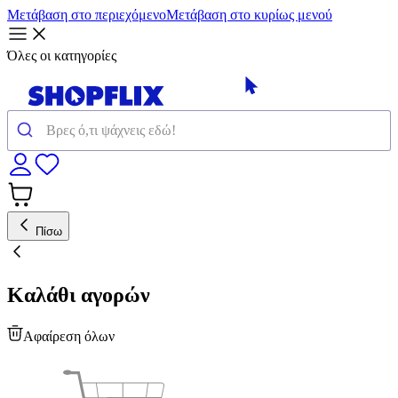
Μετάβαση στο περιεχόμενο
Μετάβαση στο κυρίως μενού
Όλες οι κατηγορίες
Πίσω
Καλάθι αγορών
Αφαίρεση όλων