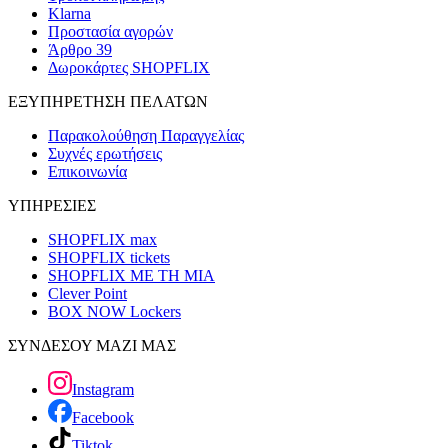
Klarna
Προστασία αγορών
Άρθρο 39
Δωροκάρτες SHOPFLIX
ΕΞΥΠΗΡΕΤΗΣΗ ΠΕΛΑΤΩΝ
Παρακολούθηση Παραγγελίας
Συχνές ερωτήσεις
Επικοινωνία
ΥΠΗΡΕΣΙΕΣ
SHOPFLIX max
SHOPFLIX tickets
SHOPFLIX ΜΕ ΤΗ ΜΙΑ
Clever Point
BOX NOW Lockers
ΣΥΝΔΕΣΟΥ ΜΑΖΙ ΜΑΣ
Instagram
Facebook
Tiktok