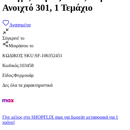
Ανοιχτό 301, 1 Τεμάχιο
Αγαπημένα
Σύγκρινέ το
Μοιράσου το
ΚΩΔΙΚΟΣ SKU
:
SF-106352451
Κωδικός
:
103458
Είδος
:
Φερμουάρ
Δες όλα τα χαρακτηριστικά
Γίνε μέλος στο SHOPFLIX max για δωρεάν μεταφορικά για 1
χρόνο!