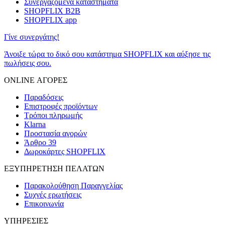
Συνεργαζόμενα καταστήματα
SHOPFLIX B2B
SHOPFLIX app
Γίνε συνεργάτης!
Άνοιξε τώρα το δικό σου κατάστημα SHOPFLIX και αύξησε τις
πωλήσεις σου.
ONLINE ΑΓΟΡΕΣ
Παραδόσεις
Επιστροφές προϊόντων
Τρόποι πληρωμής
Klarna
Προστασία αγορών
Άρθρο 39
Δωροκάρτες SHOPFLIX
ΕΞΥΠΗΡΕΤΗΣΗ ΠΕΛΑΤΩΝ
Παρακολούθηση Παραγγελίας
Συχνές ερωτήσεις
Επικοινωνία
ΥΠΗΡΕΣΙΕΣ