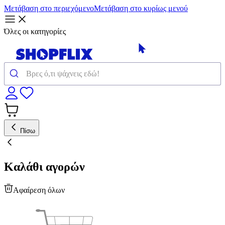
Μετάβαση στο περιεχόμενο
Μετάβαση στο κυρίως μενού
Όλες οι κατηγορίες
Πίσω
Καλάθι αγορών
Αφαίρεση όλων