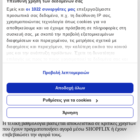
Υπεύθυνη χρήση των δεδομένων σας
Ρέλια
Εμείς και
οι 1022 συνεργάτες μας
επεξεργαζόμαστε
προσωπικά σας δεδομένα, π.χ. τη διεύθυνση IP σας,
χρησιμοποιώντας τεχνολογία όπως cookies για να
Χαρακτηριστικά
αποθηκεύουμε και να έχουμε πρόσβαση σε πληροφορίες στη
+
συσκευή σας, με σκοπό την προβολή εξατομικευμένων
διαφημίσεων και περιεχομένου, τις μετρήσεις σχετικά με
Χαρακτηριστικά
διαφημίσεις και περιεχόμενο, την καλύτερη εικόνα του κοινού
μας και την ανάπτυξη προϊόντων. Έχετε τη δυνατότητα
επιλογής ως προς το ποιος χρησιμοποιεί τα δεδομένα σας και
Είδος
:
για ποιους σκοπούς.
Ρέλια
Προβολή λεπτομερειών
Εάν μας επιτρέπετε, θα θέλαμε επίσης:
Αξιολογήσεις
Να συλλέξουμε πληροφορίες σχετικά με τη γεωγραφική
Αποδοχή όλων
σας τοποθεσία, οι οποίες μπορεί να είναι ακριβείς σε
Προς το παρόν δεν υπάρχουν άλλες αξιολογήσεις. Όταν
απόσταση μερικών μέτρων
Ρυθμίσεις για τα cookies
προστεθούν, θα εμφανιστούν εδώ.
Να αναγνωρίσουμε τη συσκευή σας σαρώνοντας ενεργά
για συγκεκριμένα χαρακτηριστικά (δακτυλικό αποτύπωμα)
Άρνηση
Πώς υπολογίζεται η βαθμολογία
Μάθετε περισσότερα σχετικά με τον τρόπο επεξεργασίας των
Η τελική βαθμολογία βασίζεται αποκλειστικά σε κριτικές χρηστών
προσωπικών σας δεδομένων και καθορίστε τις προτιμήσεις σας
που έχουν πραγματοποιήσει αγορά μέσω SHOPFLIX ή έχουν
στην
ενότητα “Λεπτομέρειες”
. Μπορείτε να αλλάξετε ή να
επιβεβαιώσει την αγορά τους.
ανακαλέσετε τη συγκατάθεσή σας ανά πάσα στιγμή από τη