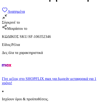
Αγαπημένα
Σύγκρινέ το
Μοιράσου το
ΚΩΔΙΚΟΣ SKU
:
SF-106352346
Είδος
:
Ρέλια
Δες όλα τα χαρακτηριστικά
Γίνε μέλος στο SHOPFLIX max για δωρεάν μεταφορικά για 1
χρόνο!
Ισχύουν όροι & προϋποθέσεις.