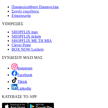
Παρακολούθηση Παραγγελίας
Συχνές ερωτήσεις
Επικοινωνία
ΥΠΗΡΕΣΙΕΣ
SHOPFLIX max
SHOPFLIX tickets
SHOPFLIX ΜΕ ΤΗ ΜΙΑ
Clever Point
BOX NOW Lockers
ΣΥΝΔΕΣΟΥ ΜΑΖΙ ΜΑΣ
Instagram
Facebook
Tiktok
Linkedin
ΚΑΤΕΒΑΣΕ ΤΟ APP