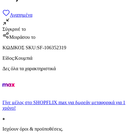
Αγαπημένα
Σύγκρινέ το
Μοιράσου το
ΚΩΔΙΚΟΣ SKU
:
SF-106352319
Είδος
:
Κουμπιά
Δες όλα τα χαρακτηριστικά
Γίνε μέλος στο SHOPFLIX max για δωρεάν μεταφορικά για 1
χρόνο!
Ισχύουν όροι & προϋποθέσεις.