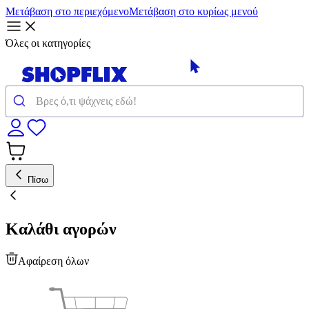
Μετάβαση στο περιεχόμενο
Μετάβαση στο κυρίως μενού
Όλες οι κατηγορίες
Πίσω
Καλάθι αγορών
Αφαίρεση όλων