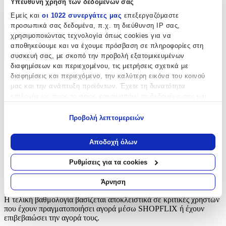
Υπεύθυνη χρήση των δεδομένων σας
Φερμουάρ
Εμείς και
οι 1022 συνεργάτες μας
επεξεργαζόμαστε
προσωπικά σας δεδομένα, π.χ. τη διεύθυνση IP σας,
χρησιμοποιώντας τεχνολογία όπως cookies για να
Χαρακτηριστικά
αποθηκεύουμε και να έχουμε πρόσβαση σε πληροφορίες στη
+
συσκευή σας, με σκοπό την προβολή εξατομικευμένων
διαφημίσεων και περιεχομένου, τις μετρήσεις σχετικά με
Χαρακτηριστικά
διαφημίσεις και περιεχόμενο, την καλύτερη εικόνα του κοινού
μας και την ανάπτυξη προϊόντων. Έχετε τη δυνατότητα
επιλογής ως προς το ποιος χρησιμοποιεί τα δεδομένα σας και
Είδος
:
για ποιους σκοπούς.
Φερμουάρ
Προβολή λεπτομερειών
Εάν μας επιτρέπετε, θα θέλαμε επίσης:
Αξιολογήσεις
Να συλλέξουμε πληροφορίες σχετικά με τη γεωγραφική
Αποδοχή όλων
σας τοποθεσία, οι οποίες μπορεί να είναι ακριβείς σε
Προς το παρόν δεν υπάρχουν άλλες αξιολογήσεις. Όταν
απόσταση μερικών μέτρων
Ρυθμίσεις για τα cookies
προστεθούν, θα εμφανιστούν εδώ.
Να αναγνωρίσουμε τη συσκευή σας σαρώνοντας ενεργά
για συγκεκριμένα χαρακτηριστικά (δακτυλικό αποτύπωμα)
Άρνηση
Μάθετε περισσότερα σχετικά με τον τρόπο επεξεργασίας των
Πώς υπολογίζεται η βαθμολογία
Η τελική βαθμολογία βασίζεται αποκλειστικά σε κριτικές χρηστών
προσωπικών σας δεδομένων και καθορίστε τις προτιμήσεις σας
που έχουν πραγματοποιήσει αγορά μέσω SHOPFLIX ή έχουν
στην
ενότητα “Λεπτομέρειες”
. Μπορείτε να αλλάξετε ή να
επιβεβαιώσει την αγορά τους.
ανακαλέσετε τη συγκατάθεσή σας ανά πάσα στιγμή από τη