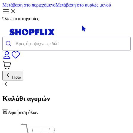
Μετάβαση στο περιεχόμενο
Μετάβαση στο κυρίως μενού
Όλες οι κατηγορίες
Πίσω
Καλάθι αγορών
Αφαίρεση όλων