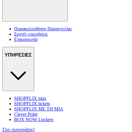
Παρακολούθηση Παραγγελίας
Συχνές ερωτήσεις
Επικοινωνία
ΥΠΗΡΕΣΙΕΣ
SHOPFLIX max
SHOPFLIX tickets
SHOPFLIX ΜΕ ΤΗ ΜΙΑ
Clever Point
BOX NOW Lockers
Γίνε συνεργάτης!