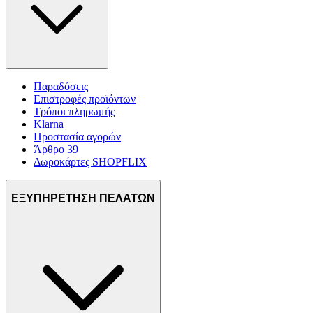
Παραδόσεις
Επιστροφές προϊόντων
Τρόποι πληρωμής
Klarna
Προστασία αγορών
Άρθρο 39
Δωροκάρτες SHOPFLIX
ΕΞΥΠΗΡΕΤΗΣΗ ΠΕΛΑΤΩΝ