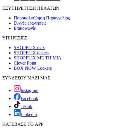
ΕΞΥΠΗΡΕΤΗΣΗ ΠΕΛΑΤΩΝ
Παρακολούθηση Παραγγελίας
Συχνές ερωτήσεις
Επικοινωνία
ΥΠΗΡΕΣΙΕΣ
SHOPFLIX max
SHOPFLIX tickets
SHOPFLIX ΜΕ ΤΗ ΜΙΑ
Clever Point
BOX NOW Lockers
ΣΥΝΔΕΣΟΥ ΜΑΖΙ ΜΑΣ
Instagram
Facebook
Tiktok
Linkedin
ΚΑΤΕΒΑΣΕ ΤΟ APP