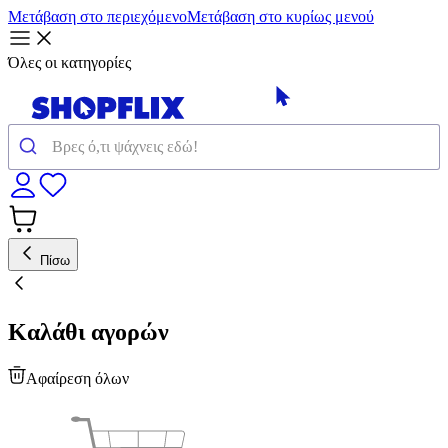
Μετάβαση στο περιεχόμενο
Μετάβαση στο κυρίως μενού
Όλες οι κατηγορίες
Πίσω
Καλάθι αγορών
Αφαίρεση όλων