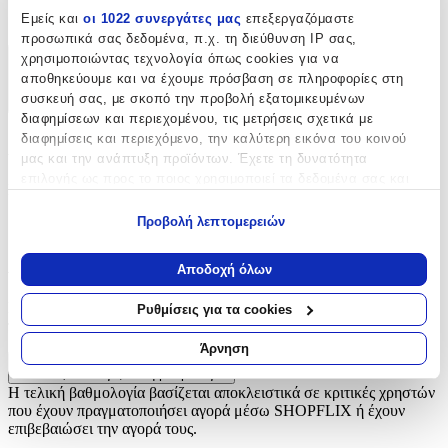
Κουμπιά
Εμείς και
οι 1022 συνεργάτες μας
επεξεργαζόμαστε
προσωπικά σας δεδομένα, π.χ. τη διεύθυνση IP σας,
χρησιμοποιώντας τεχνολογία όπως cookies για να
Χαρακτηριστικά
αποθηκεύουμε και να έχουμε πρόσβαση σε πληροφορίες στη
συσκευή σας, με σκοπό την προβολή εξατομικευμένων
+
διαφημίσεων και περιεχομένου, τις μετρήσεις σχετικά με
διαφημίσεις και περιεχόμενο, την καλύτερη εικόνα του κοινού
Χαρακτηριστικά
μας και την ανάπτυξη προϊόντων. Έχετε τη δυνατότητα
επιλογής ως προς το ποιος χρησιμοποιεί τα δεδομένα σας και
Είδος
:
για ποιους σκοπούς.
Προβολή λεπτομερειών
Κουμπιά
Εάν μας επιτρέπετε, θα θέλαμε επίσης:
Αξιολογήσεις
Να συλλέξουμε πληροφορίες σχετικά με τη γεωγραφική
Αποδοχή όλων
σας τοποθεσία, οι οποίες μπορεί να είναι ακριβείς σε
απόσταση μερικών μέτρων
Προς το παρόν δεν υπάρχουν άλλες αξιολογήσεις. Όταν
Ρυθμίσεις για τα cookies
Να αναγνωρίσουμε τη συσκευή σας σαρώνοντας ενεργά
προστεθούν, θα εμφανιστούν εδώ.
για συγκεκριμένα χαρακτηριστικά (δακτυλικό αποτύπωμα)
Άρνηση
Μάθετε περισσότερα σχετικά με τον τρόπο επεξεργασίας των
Πώς υπολογίζεται η βαθμολογία
προσωπικών σας δεδομένων και καθορίστε τις προτιμήσεις σας
Η τελική βαθμολογία βασίζεται αποκλειστικά σε κριτικές χρηστών
στην
ενότητα “Λεπτομέρειες”
. Μπορείτε να αλλάξετε ή να
που έχουν πραγματοποιήσει αγορά μέσω SHOPFLIX ή έχουν
ανακαλέσετε τη συγκατάθεσή σας ανά πάσα στιγμή από τη
επιβεβαιώσει την αγορά τους.
Δήλωση Cookies.