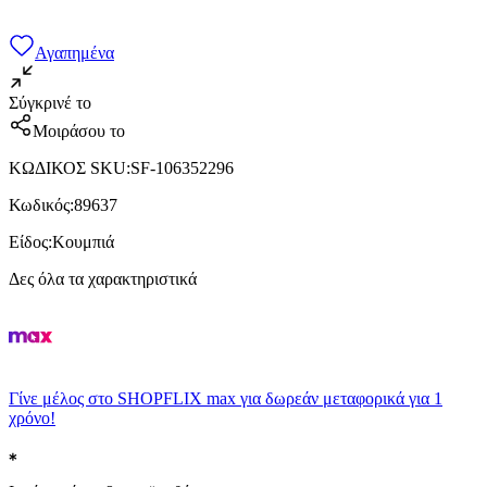
Αγαπημένα
Σύγκρινέ το
Μοιράσου το
ΚΩΔΙΚΟΣ SKU
:
SF-106352296
Κωδικός
:
89637
Είδος
:
Κουμπιά
Δες όλα τα χαρακτηριστικά
Γίνε μέλος στο SHOPFLIX max για δωρεάν μεταφορικά για 1
χρόνο!