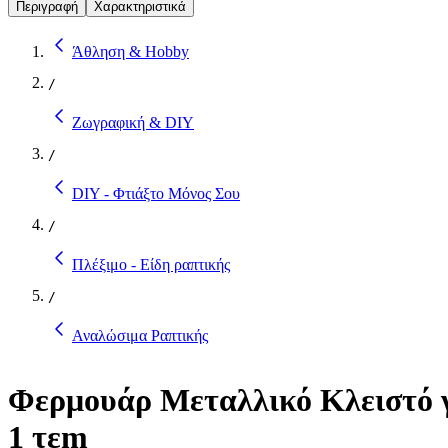
Περιγραφή
Χαρακτηριστικά
Άθληση & Hobby
/
Ζωγραφική & DIY
/
DIY - Φτιάξτο Μόνος Σου
/
Πλέξιμο - Είδη ραπτικής
/
Αναλώσιμα Ραπτικής
Φερμουάρ Μεταλλικό Κλειστό γ
1 τεm