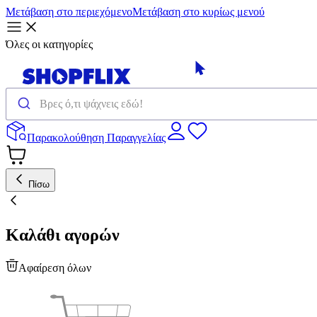
Μετάβαση στο περιεχόμενο
Μετάβαση στο κυρίως μενού
Όλες οι κατηγορίες
Παρακολούθηση Παραγγελίας
Πίσω
Καλάθι αγορών
Αφαίρεση όλων