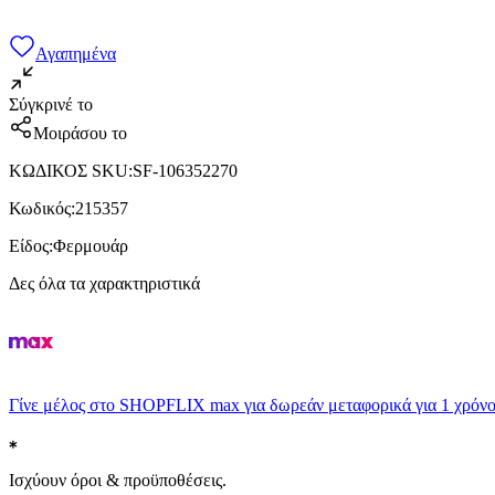
Αγαπημένα
Σύγκρινέ το
Μοιράσου το
ΚΩΔΙΚΟΣ SKU
:
SF-106352270
Κωδικός
:
215357
Είδος
:
Φερμουάρ
Δες όλα τα χαρακτηριστικά
Γίνε μέλος στο SHOPFLIX max για δωρεάν μεταφορικά για 1 χρόνο
Ισχύουν όροι & προϋποθέσεις.