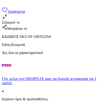
Αγαπημένα
Σύγκρινέ το
Μοιράσου το
ΚΩΔΙΚΟΣ SKU
:
SF-106352264
Είδος
:
Κουμπιά
Δες όλα τα χαρακτηριστικά
Γίνε μέλος στο SHOPFLIX max για δωρεάν μεταφορικά για 1
χρόνο!
Ισχύουν όροι & προϋποθέσεις.