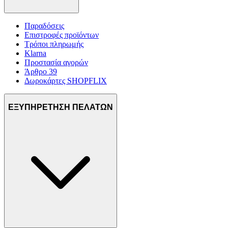
Παραδόσεις
Επιστροφές προϊόντων
Τρόποι πληρωμής
Klarna
Προστασία αγορών
Άρθρο 39
Δωροκάρτες SHOPFLIX
ΕΞΥΠΗΡΕΤΗΣΗ ΠΕΛΑΤΩΝ