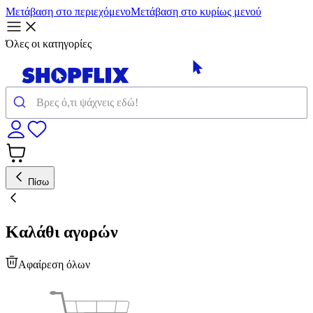
Μετάβαση στο περιεχόμενο
Μετάβαση στο κυρίως μενού
Όλες οι κατηγορίες
Πίσω
Καλάθι αγορών
Αφαίρεση όλων