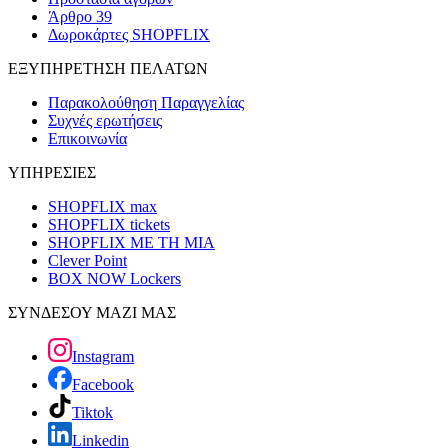
Άρθρο 39
Δωροκάρτες SHOPFLIX
ΕΞΥΠΗΡΕΤΗΣΗ ΠΕΛΑΤΩΝ
Παρακολούθηση Παραγγελίας
Συχνές ερωτήσεις
Επικοινωνία
ΥΠΗΡΕΣΙΕΣ
SHOPFLIX max
SHOPFLIX tickets
SHOPFLIX ΜΕ ΤΗ ΜΙΑ
Clever Point
BOX NOW Lockers
ΣΥΝΔΕΣΟΥ ΜΑΖΙ ΜΑΣ
Instagram
Facebook
Tiktok
Linkedin