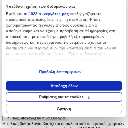
Υπεύθυνη χρήση των δεδομένων σας
Είδος
:
Εμείς και
οι 1022 συνεργάτες μας
επεξεργαζόμαστε
Φερμουάρ
προσωπικά σας δεδομένα, π.χ. τη διεύθυνση IP σας,
χρησιμοποιώντας τεχνολογία όπως cookies για να
αποθηκεύουμε και να έχουμε πρόσβαση σε πληροφορίες στη
Χαρακτηριστικά
συσκευή σας, με σκοπό την προβολή εξατομικευμένων
+
διαφημίσεων και περιεχομένου, τις μετρήσεις σχετικά με
διαφημίσεις και περιεχόμενο, την καλύτερη εικόνα του κοινού
Χαρακτηριστικά
μας και την ανάπτυξη προϊόντων. Έχετε τη δυνατότητα
επιλογής ως προς το ποιος χρησιμοποιεί τα δεδομένα σας και
Είδος
:
για ποιους σκοπούς.
Προβολή λεπτομερειών
Φερμουάρ
Εάν μας επιτρέπετε, θα θέλαμε επίσης:
Να συλλέξουμε πληροφορίες σχετικά με τη γεωγραφική
Αξιολογήσεις
Αποδοχή όλων
σας τοποθεσία, οι οποίες μπορεί να είναι ακριβείς σε
απόσταση μερικών μέτρων
Ρυθμίσεις για τα cookies
Προς το παρόν δεν υπάρχουν άλλες αξιολογήσεις. Όταν
Να αναγνωρίσουμε τη συσκευή σας σαρώνοντας ενεργά
προστεθούν, θα εμφανιστούν εδώ.
για συγκεκριμένα χαρακτηριστικά (δακτυλικό αποτύπωμα)
Άρνηση
Μάθετε περισσότερα σχετικά με τον τρόπο επεξεργασίας των
Πώς υπολογίζεται η βαθμολογία
προσωπικών σας δεδομένων και καθορίστε τις προτιμήσεις σας
Η τελική βαθμολογία βασίζεται αποκλειστικά σε κριτικές χρηστών
στην
ενότητα “Λεπτομέρειες”
. Μπορείτε να αλλάξετε ή να