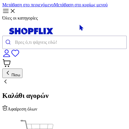
Μετάβαση στο περιεχόμενο
Μετάβαση στο κυρίως μενού
Όλες οι κατηγορίες
Πίσω
Καλάθι αγορών
Αφαίρεση όλων