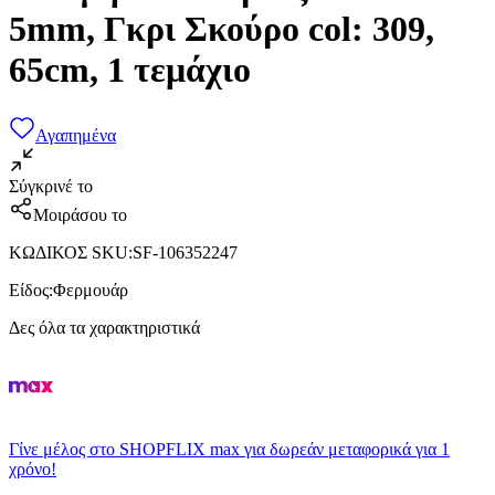
5mm, Γκρι Σκούρο col: 309,
65cm, 1 τεμάχιο
Αγαπημένα
Σύγκρινέ το
Μοιράσου το
ΚΩΔΙΚΟΣ SKU
:
SF-106352247
Είδος
:
Φερμουάρ
Δες όλα τα χαρακτηριστικά
Γίνε μέλος στο SHOPFLIX max για δωρεάν μεταφορικά για 1
χρόνο!