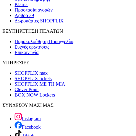
Klarna
Προστασία αγορών
Άρθρο 39
Δωροκάρτες SHOPFLIX
ΕΞΥΠΗΡΕΤΗΣΗ ΠΕΛΑΤΩΝ
Παρακολούθηση Παραγγελίας
Συχνές ερωτήσεις
Επικοινωνία
ΥΠΗΡΕΣΙΕΣ
SHOPFLIX max
SHOPFLIX tickets
SHOPFLIX ΜΕ ΤΗ ΜΙΑ
Clever Point
BOX NOW Lockers
ΣΥΝΔΕΣΟΥ ΜΑΖΙ ΜΑΣ
Instagram
Facebook
Tiktok