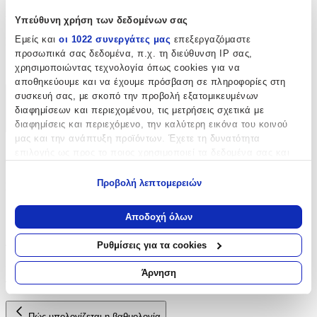
Χαρακτηριστικά
Υπεύθυνη χρήση των δεδομένων σας
Εμείς και
οι 1022 συνεργάτες μας
επεξεργαζόμαστε
Είδος
:
προσωπικά σας δεδομένα, π.χ. τη διεύθυνση IP σας,
Δαντέλες
χρησιμοποιώντας τεχνολογία όπως cookies για να
αποθηκεύουμε και να έχουμε πρόσβαση σε πληροφορίες στη
συσκευή σας, με σκοπό την προβολή εξατομικευμένων
Χαρακτηριστικά
διαφημίσεων και περιεχομένου, τις μετρήσεις σχετικά με
διαφημίσεις και περιεχόμενο, την καλύτερη εικόνα του κοινού
+
μας και την ανάπτυξη προϊόντων. Έχετε τη δυνατότητα
επιλογής ως προς το ποιος χρησιμοποιεί τα δεδομένα σας και
Χαρακτηριστικά
για ποιους σκοπούς.
Προβολή λεπτομερειών
Είδος
:
Εάν μας επιτρέπετε, θα θέλαμε επίσης:
Δαντέλες
Να συλλέξουμε πληροφορίες σχετικά με τη γεωγραφική
Αποδοχή όλων
σας τοποθεσία, οι οποίες μπορεί να είναι ακριβείς σε
Αξιολογήσεις
απόσταση μερικών μέτρων
Ρυθμίσεις για τα cookies
Να αναγνωρίσουμε τη συσκευή σας σαρώνοντας ενεργά
για συγκεκριμένα χαρακτηριστικά (δακτυλικό αποτύπωμα)
Προς το παρόν δεν υπάρχουν άλλες αξιολογήσεις. Όταν
Άρνηση
προστεθούν, θα εμφανιστούν εδώ.
Μάθετε περισσότερα σχετικά με τον τρόπο επεξεργασίας των
προσωπικών σας δεδομένων και καθορίστε τις προτιμήσεις σας
στην
ενότητα “Λεπτομέρειες”
. Μπορείτε να αλλάξετε ή να
Πώς υπολογίζεται η βαθμολογία