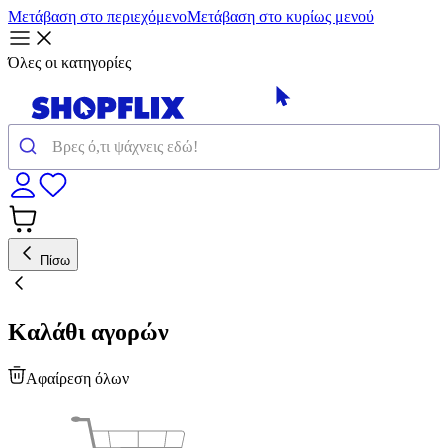
Μετάβαση στο περιεχόμενο
Μετάβαση στο κυρίως μενού
Όλες οι κατηγορίες
Πίσω
Καλάθι αγορών
Αφαίρεση όλων