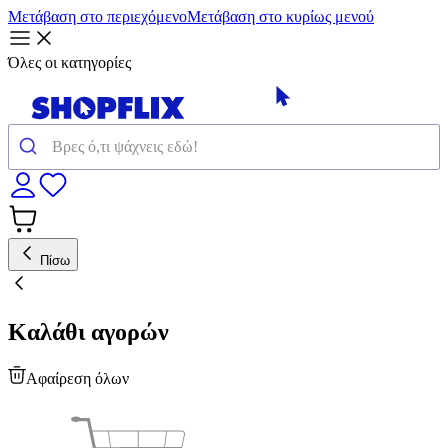
Μετάβαση στο περιεχόμενο
Μετάβαση στο κυρίως μενού
Όλες οι κατηγορίες
Πίσω
Καλάθι αγορών
Αφαίρεση όλων