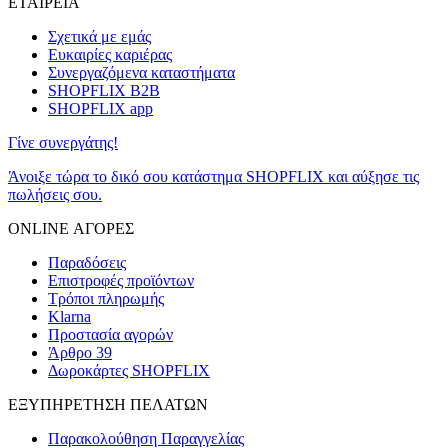
ΕΤΑΙΡΕΙΑ
Σχετικά με εμάς
Ευκαιρίες καριέρας
Συνεργαζόμενα καταστήματα
SHOPFLIX B2B
SHOPFLIX app
Γίνε συνεργάτης!
Άνοιξε τώρα το δικό σου κατάστημα SHOPFLIX και αύξησε τις
πωλήσεις σου.
ONLINE ΑΓΟΡΕΣ
Παραδόσεις
Επιστροφές προϊόντων
Τρόποι πληρωμής
Klarna
Προστασία αγορών
Άρθρο 39
Δωροκάρτες SHOPFLIX
ΕΞΥΠΗΡΕΤΗΣΗ ΠΕΛΑΤΩΝ
Παρακολούθηση Παραγγελίας