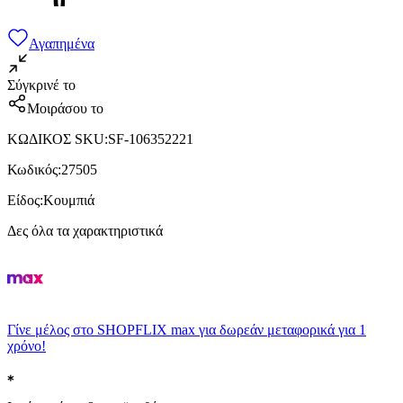
Αγαπημένα
Σύγκρινέ το
Μοιράσου το
ΚΩΔΙΚΟΣ SKU
:
SF-106352221
Κωδικός
:
27505
Είδος
:
Κουμπιά
Δες όλα τα χαρακτηριστικά
Γίνε μέλος στο SHOPFLIX max για δωρεάν μεταφορικά για 1
χρόνο!